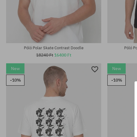
Elérhető mére
Elérhető méretek:
M; L; XL
M; L; XL
Póló Polar Skate Contrast Doodle
Póló P
18240 Ft
16400 Ft
New
New
-10%
-10%