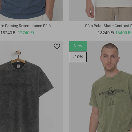
ate Passing Resemblance Póló
Póló Polar Skate Contrast F
18240 Ft
12740 Ft
18240 Ft
16400 Ft
New
-10%