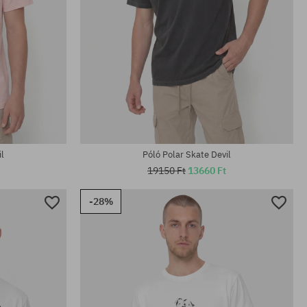
Elérhető méretek:
M; L; XL
il
Póló Polar Skate Devil
19150 Ft
13660 Ft
-28%