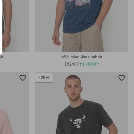
Elérhető méretek:
M; L; XL
it
Póló Polar Skate Rabbit
18240 Ft
16400 Ft
-28%