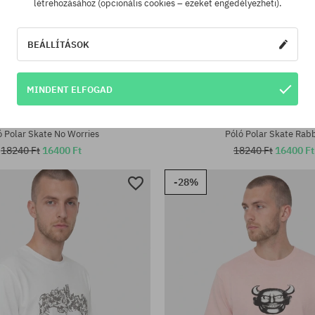
létrehozásához (opcionális cookies – ezeket engedélyezheti).
BEÁLLÍTÁSOK
MINDENT ELFOGAD
tek:
Elérhető méretek:
M; L; XL
ó Polar Skate No Worries
Póló Polar Skate Rabb
18240 Ft
16400 Ft
18240 Ft
16400 Ft
-28%