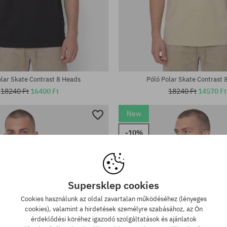
tek:
Elérhető méretek:
XL
olar Skate Contrast 8 Heads
Póló Polar Skate Contrast 
18240 Ft
16400 Ft
18240 Ft
14570 Ft
New
-10%
Supersklep cookies
Cookies használunk az oldal zavartalan működéséhez (lényeges
cookies), valamint a hirdetések személyre szabásához, az Ön
érdeklődési köréhez igazodó szolgáltatások és ajánlatok