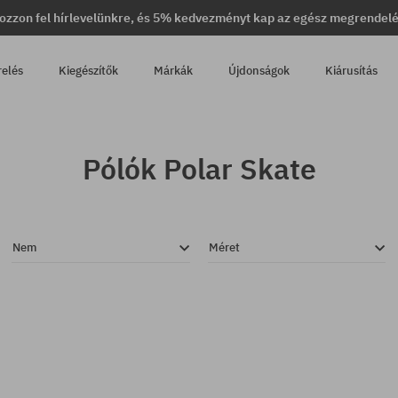
ozzon fel hírlevelünkre, és 5% kedvezményt kap az egész megrendel
relés
Kiegészítők
Márkák
Újdonságok
Kiárusítás
Pólók Polar Skate
Nem
Méret