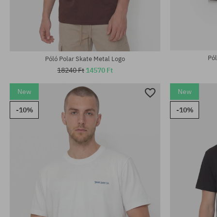
Elérhető méretek:
Elérhető mére
M; L; XL
M; L; XL
Pól
Póló Polar Skate Metal Logo
18240 Ft
14570 Ft
New
New
-10%
-10%