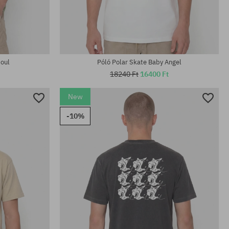
Elérhető méretek:
M; L; XL
Soul
Póló Polar Skate Baby Angel
18240 Ft
16400 Ft
New
-10%