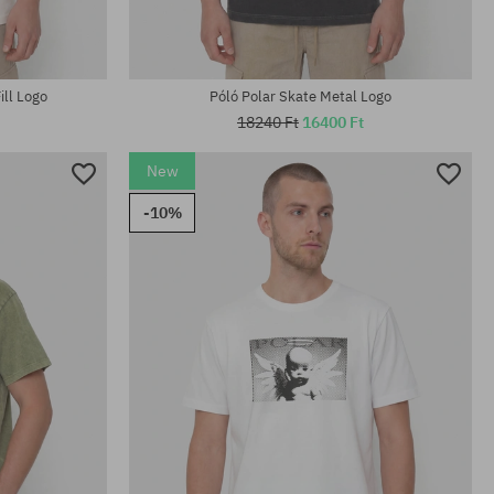
ill Logo
Póló Polar Skate Metal Logo
18240 Ft
16400 Ft
New
-10%