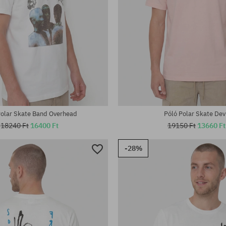
tek:
Elérhető méretek:
M; L; XL
Polar Skate Band Overhead
Póló Polar Skate Dev
18240 Ft
16400 Ft
19150 Ft
13660 Ft
-28%