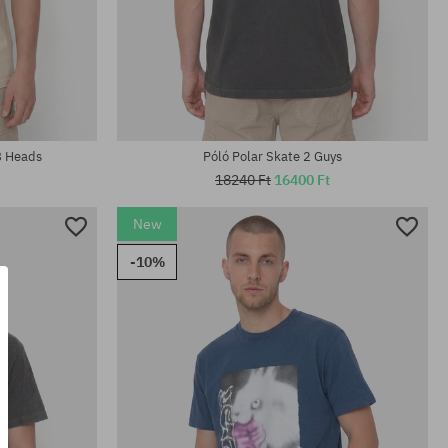
Elérhető méretek:
M; L
8 Heads
Póló Polar Skate 2 Guys
18240 Ft
16400 Ft
New
-10%