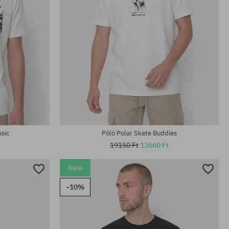
Elérhető méretek:
M; L; XL
usic
Póló Polar Skate Buddies
19150 Ft
13660 Ft
New
-10%