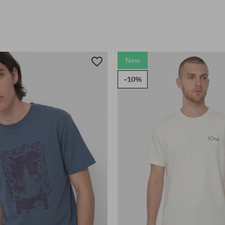
New
-10%