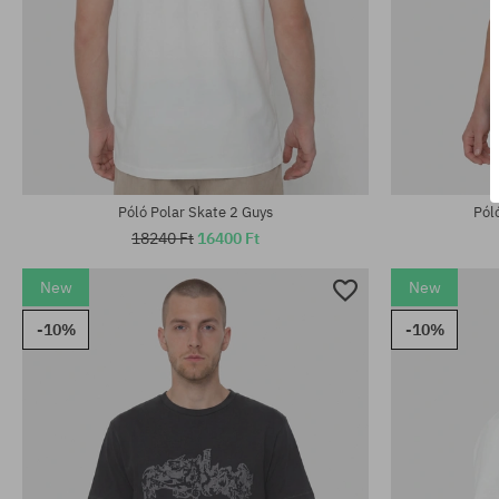
Elérhető méretek:
Elérhető mére
M; L; XL
M; L; XL
Póló Polar Skate 2 Guys
Pól
18240 Ft
16400 Ft
New
New
-10%
-10%