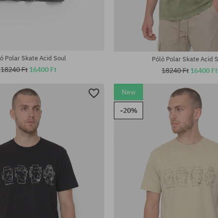
tek:
Elérhető méretek:
S; M; L; XL
ó Polar Skate Acid Soul
Póló Polar Skate Acid 
18240 Ft
16400 Ft
18240 Ft
16400 Ft
New
-20%