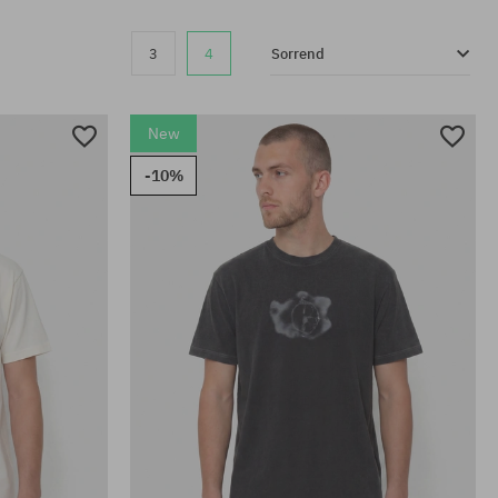
3
4
Sorrend
New
-10%