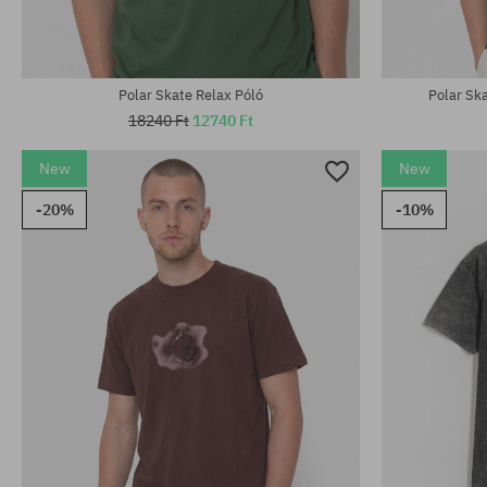
Polar Skate Relax Póló
Polar Sk
18240 Ft
12740 Ft
New
New
-20%
-10%