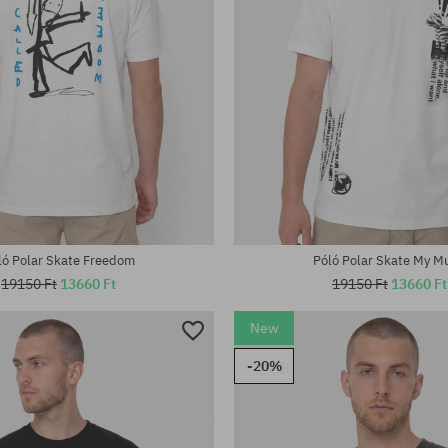
tek:
Elérhető méretek:
S; M; L
ló Polar Skate Freedom
Póló Polar Skate My M
19150 Ft
13660 Ft
19150 Ft
13660 Ft
New
-20%