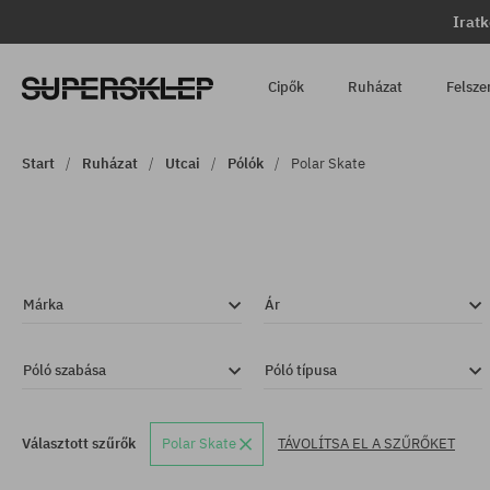
Iratk
Cipők
Ruházat
Felsze
Start
Ruházat
Utcai
Pólók
Polar Skate
Márka
Ár
Póló szabása
Póló típusa
Választott szűrők
Polar Skate
TÁVOLÍTSA EL A SZŰRŐKET