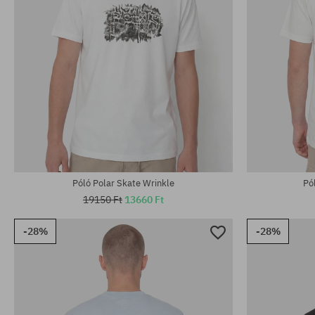
Elérhető méretek:
Elérhető mére
M; L; XL
M; L; XL
Póló Polar Skate Wrinkle
Pó
19150 Ft
13660 Ft
-28%
-28%