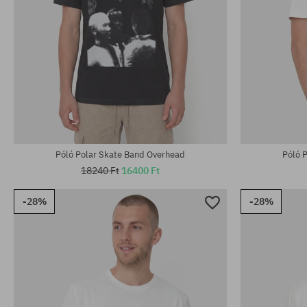
Elérhető méretek:
Elérhető mére
L; XL
M; L; XL
Póló Polar Skate Band Overhead
Póló 
18240 Ft
16400 Ft
-28%
-28%