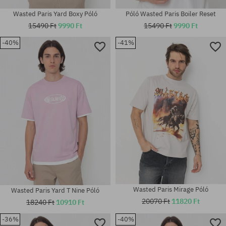
Wasted Paris Yard Boxy Póló
Póló Wasted Paris Boiler Reset
15490 Ft
9990 Ft
15490 Ft
9990 Ft
-40%
-41%
Elérhető méretek:
Elérhető méretek:
L; XL
S; M; L; XL
Wasted Paris Mirage Póló
Wasted Paris Yard T Nine Póló
20070 Ft
11820 Ft
18240 Ft
10910 Ft
-36%
-40%