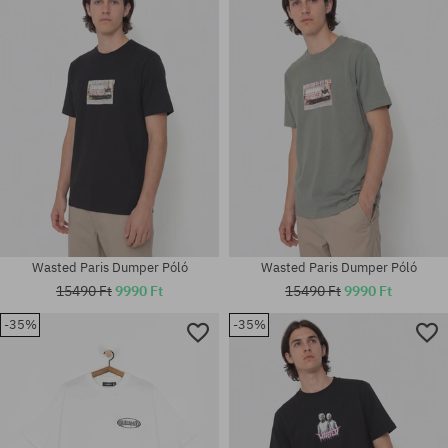
M; L; XL
M
Wasted Paris Dumper Póló
Wasted Paris Dumper Póló
15490 Ft
9990 Ft
15490 Ft
9990 Ft
-35%
-35%
Elérhető méretek:
Elérhető méretek:
M
M; L; XL