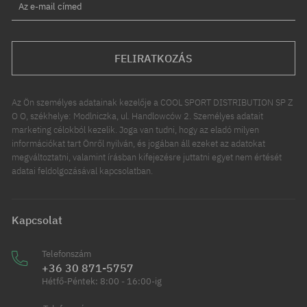
Az e-mail címed
FELIRATKOZÁS
Az Ön személyes adatainak kezelője a COOL SPORT DISTRIBUTION SP Z
O O, székhelye: Modlniczka, ul. Handlowców 2. Személyes adatait
marketing célokból kezelik. Joga van tudni, hogy az eladó milyen
információkat tart Önről nyilván, és jogában áll ezeket az adatokat
megváltoztatni, valamint írásban kifejezésre juttatni egyet nem értését
adatai feldolgozásával kapcsolatban.
Kapcsolat
Telefonszám
+36 30 871-5757
Hétfő-Péntek: 8:00 - 16:00-ig