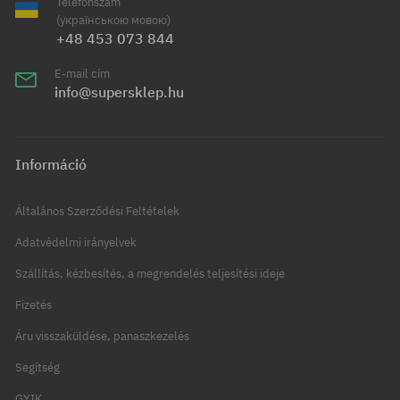
Telefonszám
(українською мовою)
+48 453 073 844
E-mail cím
info@supersklep.hu
Információ
Általános Szerződési Feltételek
Adatvédelmi irányelvek
Szállítás, kézbesítés, a megrendelés teljesítési ideje
Fizetés
Áru visszaküldése, panaszkezelés
Segítség
GYIK