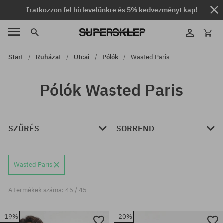
Iratkozzon fel hírlevelünkre és 5% kedvezményt kap!
Start
Ruházat
Utcai
Pólók
Wasted Paris
Pólók Wasted Paris
SZŰRÉS
SORREND
Wasted Paris
A termékek száma: 45 / 45
-19%
-20%