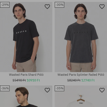
-29%
-30%
Elérhető méretek:
Elérhető méretek:
L; XL
M; L; XL
Wasted Paris Shard Póló
Wasted Paris Splinter Faded Póló
15490 Ft
10910 Ft
18240 Ft
12740 Ft
-36%
-35%
Elérhető méretek:
Elérhető méretek:
M; L; XL
M; L; XL