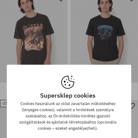
Elérhető méretek:
Elérhető méretek:
M
M; L; XL
Wasted Paris Mirage Póló
Wasted Paris Orthos Póló
20070 Ft
12740 Ft
18240 Ft
10910 Ft
Supersklep cookies
-31%
-52%
Cookies használunk az oldal zavartalan működéséhez
(lényeges cookies), valamint a hirdetések személyre
Elérhető méretek:
Elérhető méretek:
szabásához, az Ön érdeklődési köréhez igazodó
S; L; XL
L; XL
szolgáltatások és ajánlatok létrehozásához (opcionális
cookies – ezeket engedélyezheti).