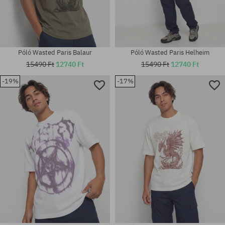
Póló Wasted Paris Balaur
Póló Wasted Paris Helheim
15490 Ft
12740 Ft
15490 Ft
12740 Ft
-19%
-17%
Elérhető méretek:
Elérhető méretek:
M; L; XL
M; L; XL