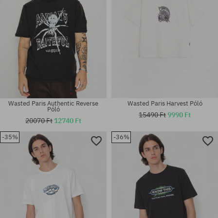
Wasted Paris Authentic Reverse
Wasted Paris Harvest Póló
Póló
15490 Ft
9990 Ft
20070 Ft
12740 Ft
-35%
-36%
Elérhető méretek:
Elérhető méretek:
M; L; XL
M; L; XL