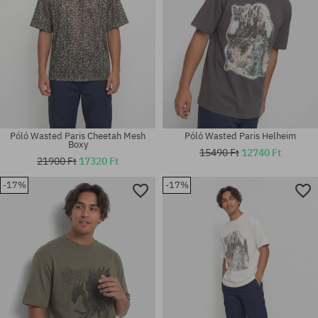
Póló Wasted Paris Cheetah Mesh
Póló Wasted Paris Helheim
Boxy
15490 Ft
12740 Ft
21900 Ft
17320 Ft
-17%
-17%
Elérhető méretek:
Elérhető méretek:
L; XL
M; L; XL