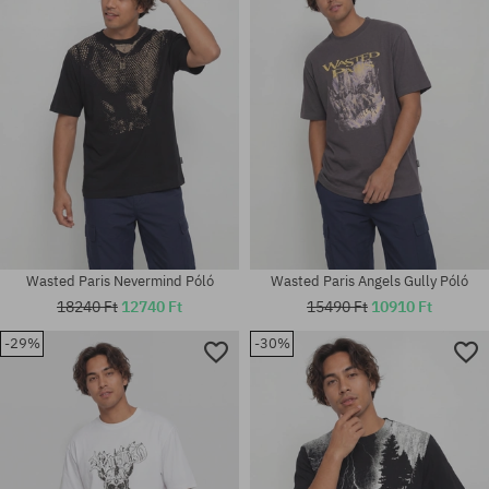
M; L; XL
M; L; XL
Wasted Paris Nevermind Póló
Wasted Paris Angels Gully Póló
18240 Ft
12740 Ft
15490 Ft
10910 Ft
-29%
-30%
Elérhető méretek:
Elérhető méretek:
M
M; L; XL