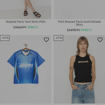
Wasted Paris Yard Wmn Póló
Póló Wasted Paris Switchblade
Boxy
13660 Ft
7880 Ft
15490 Ft
9990 Ft
-35%
-35%
Elérhető méretek:
Elérhető méretek:
L; XL
L; XL