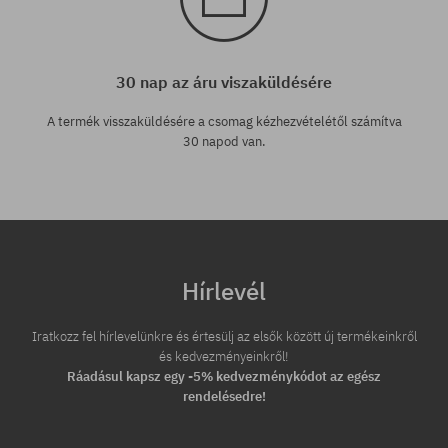
30 nap az áru viszaküldésére
A termék visszaküldésére a csomag kézhezvételétől számítva
30 napod van.
Hírlevél
Iratkozz fel hírlevelünkre és értesülj az elsők között új termékeinkről
és kedvezményeinkről!
Ráadásul kapsz egy -5% kedvezménykódot az egész
rendelésedre!