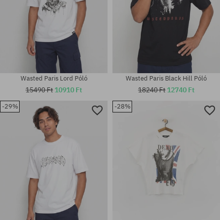
Wasted Paris Lord Póló
Wasted Paris Black Hill Póló
15490 Ft
10910 Ft
18240 Ft
12740 Ft
-29%
-28%
Elérhető méretek:
Elérhető méretek:
M; L; XL
M; L