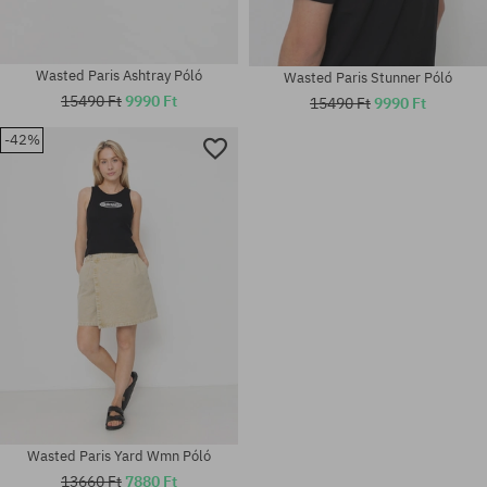
Wasted Paris Ashtray Póló
Wasted Paris Stunner Póló
15490 Ft
9990 Ft
15490 Ft
9990 Ft
-42%
Elérhető méretek:
Elérhető méretek:
L
M
Wasted Paris Yard Wmn Póló
13660 Ft
7880 Ft