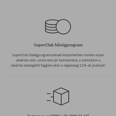
Elérhető méretek:
Elérhető méretek:
M
M
SuperClub hűségprogram
SuperClub hűségprogramunknak köszönhetően minden olyan
vásárlás után, amire nem jár kedvezmény, a számládon a
vásárlás összegétől függően akár a végösszeg 12%-át jóváírjuk!
Elérhető méretek:
XS; S; M
Ingyenes szállítás 25 000 Ft-tól