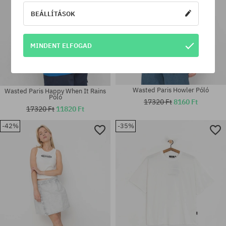
BEÁLLÍTÁSOK
MINDENT ELFOGAD
Wasted Paris Howler Póló
Wasted Paris Happy When It Rains
Póló
17320 Ft
8160 Ft
17320 Ft
11820 Ft
-42%
-35%
Elérhető méretek:
Elérhető méretek:
S; L; XL
S; M; L; XL