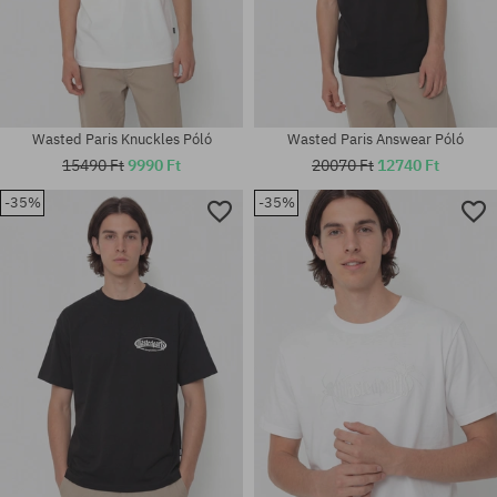
Wasted Paris Knuckles Póló
Wasted Paris Answear Póló
15490 Ft
9990 Ft
20070 Ft
12740 Ft
-35%
-35%
Elérhető méretek:
Elérhető méretek:
M; L; XL
L; XL