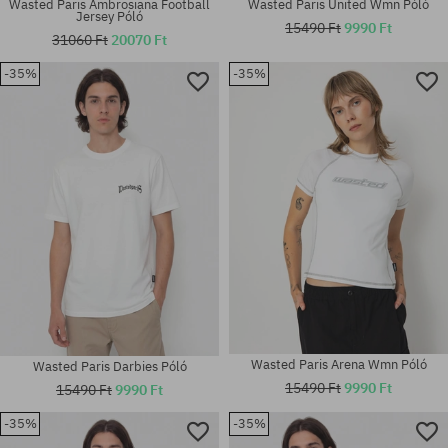
Wasted Paris Ambrosiana Football
Wasted Paris United Wmn Póló
Jersey Póló
15490 Ft
9990 Ft
31060 Ft
20070 Ft
-35%
-35%
Elérhető méretek:
Elérhető méretek:
XS; S; M
M; L; XL
Wasted Paris Arena Wmn Póló
Wasted Paris Darbies Póló
15490 Ft
9990 Ft
15490 Ft
9990 Ft
-35%
-35%
Elérhető méretek:
Elérhető méretek: