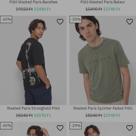
Póló Wasted Paris Banshee
Póló Wasted Paris Balaur
19150 Ft
15490 Ft
15490 Ft
12740 Ft
-20%
-30%
Elérhető méretek:
Elérhető méretek:
M; L; XL
M; L; XL
Wasted Paris Stronghold Póló
Wasted Paris Splinter Faded Póló
18240 Ft
14570 Ft
18240 Ft
12740 Ft
-30%
-29%
Elérhető méretek:
Elérhető méretek: