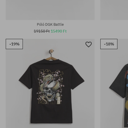
Póló DGK Battle
19150 Ft
15490 Ft
-19%
-18%