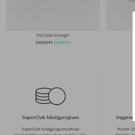
Elérhető méretek:
Elérhető mére
M; XL
L
Póló DGK Strength
P
19150 Ft
15490 Ft
SuperClub hűségprogram
Ingyenes
SuperClub hűségprogramunknak
Minden 25