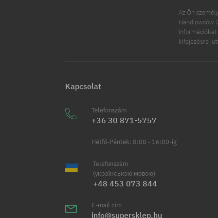
Az Ön személy
Handlowców 2.
információkat 
kifejezésre ju
Kapcsolat
Telefonszám
+36 30 871-5757
Hétfő-Péntek: 8:00 - 16:00-ig
Telefonszám
(українською мовою)
+48 453 073 844
E-mail cím
info@supersklep.hu