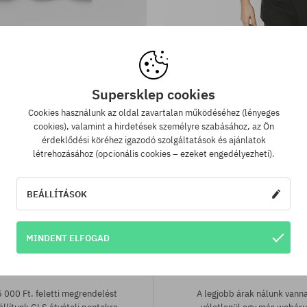
tek:
Elérhető méretek:
M; L; XL
óló DGK Black Knight
Ujjatlan felső DGK All 
Supersklep cookies
24650 Ft
20070 Ft
15490 Ft
9990 Ft
Cookies használunk az oldal zavartalan működéséhez (lényeges
cookies), valamint a hirdetések személyre szabásához, az Ön
érdeklődési köréhez igazodó szolgáltatások és ajánlatok
létrehozásához (opcionális cookies – ezeket engedélyezheti).
BEÁLLÍTÁSOK
MINDENT ELFOGAD
 szállítás 25 000 Ft-tól
Legjobb ár garan
 000 Ft. feletti megrendelést
A legjobb árak nálunk vann