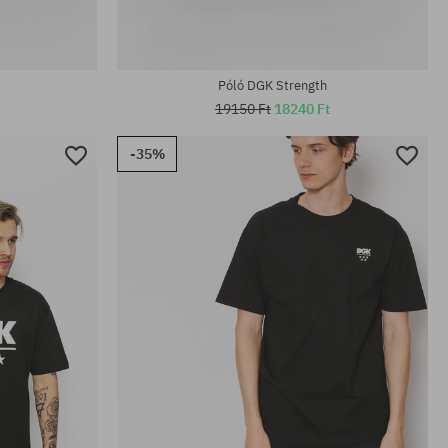
Póló DGK Strength
19150 Ft
18240 Ft
-35%