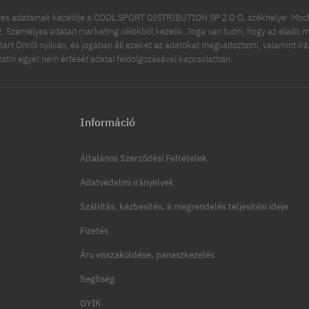
es adatainak kezelője a COOL SPORT DISTRIBUTION SP Z O O, székhelye: Modln
 Személyes adatait marketing célokból kezelik. Joga van tudni, hogy az eladó m
tart Önről nyilván, és jogában áll ezeket az adatokat megváltoztatni, valamint ír
ttatni egyet nem értését adatai feldolgozásával kapcsolatban.
Információ
Általános Szerződési Feltételek
Adatvédelmi irányelvek
Szállítás, kézbesítés, a megrendelés teljesítési ideje
Fizetés
Áru visszaküldése, panaszkezelés
Segítség
GYIK