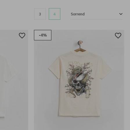
3
4
Sorrend
-4%