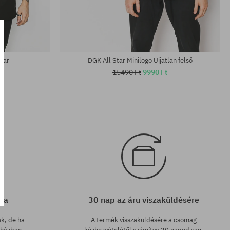
Elérhető méretek:
M; L; XL
Star
DGK All Star Minilogo Ujjatlan felső
15490 Ft
9990 Ft
cia
30 nap az áru viszaküldésére
ak, de ha
A termék visszaküldésére a csomag