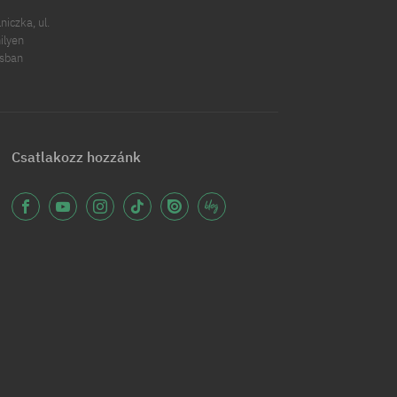
iczka, ul.
ilyen
ásban
Csatlakozz hozzánk