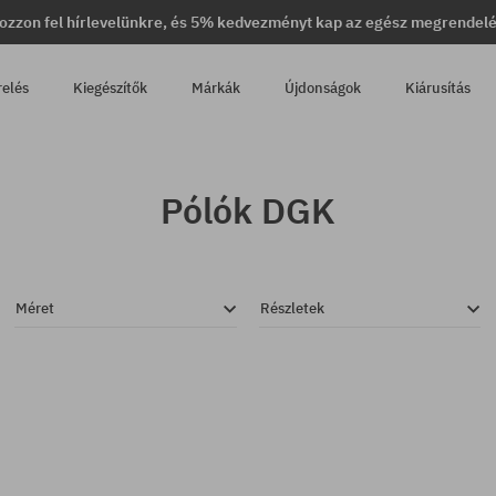
ozzon fel hírlevelünkre, és 5% kedvezményt kap az egész megrendel
relés
Kiegészítők
Márkák
Újdonságok
Kiárusítás
Pólók DGK
Méret
Részletek