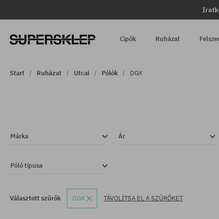
Iratk
Cipők
Ruházat
Felsze
Start
Ruházat
Utcai
Pólók
DGK
Márka
Ár
Póló típusa
Választott szűrők
DGK
TÁVOLÍTSA EL A SZŰRŐKET