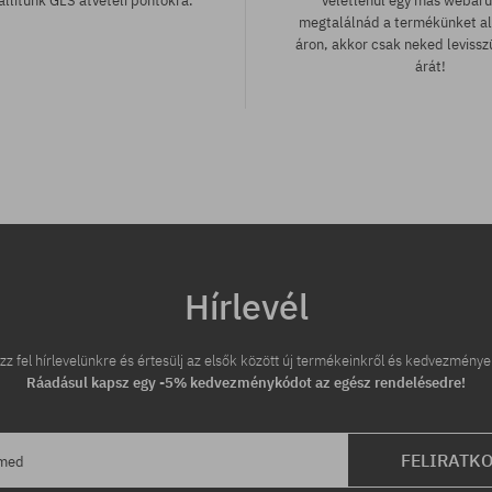
llítunk GLS átvételi pontokra.
véletlenül egy más webár
megtalálnád a termékünket a
áron, akkor csak neked leviss
árát!
tek:
Elérhető méretek:
S
Hírlevél
zz fel hírlevelünkre és értesülj az elsők között új termékeinkről és kedvezménye
Ráadásul kapsz egy -5% kedvezménykódot az egész rendelésedre!
FELIRATK
ímed