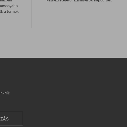
uházban
kézhezvételétől számítva 30 napod van.
lacsonyabb
zük a termék
Elérhető méretek:
S
inkről!
OZÁS