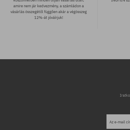
köszönhetően minden olyan vásárlás után,
INGYEN szá
amire nem jár kedvezmény, a számládon a
vásárlás összegétől függően akár a végösszeg
12%-át jóváírjuk!
Elérhető méretek:
Elérhető mére
M; L; XL
M; L
Iratko
Az e-mail c