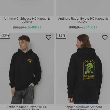
Antihero Clubhouse HD Kapucnis
Antihero Ruder Bwoys HD Kapucnis
pulóver
pulóver
39310 Ft
26480 Ft
39310 Ft
26480 Ft
-33%
-32%
Elérhető méretek:
Elérhető méretek:
M; L
M; XL
Antihero Super Power 18 HD
Kapucnis pulóver Antihero
Kapucnis pulóver
Jalopistoppollutn HD