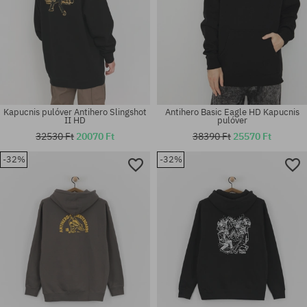
Kapucnis pulóver Antihero Slingshot
Antihero Basic Eagle HD Kapucnis
II HD
pulóver
32530 Ft
20070 Ft
38390 Ft
25570 Ft
-32%
-32%
Elérhető méretek:
Elérhető méretek:
M; XL
M; L; XL