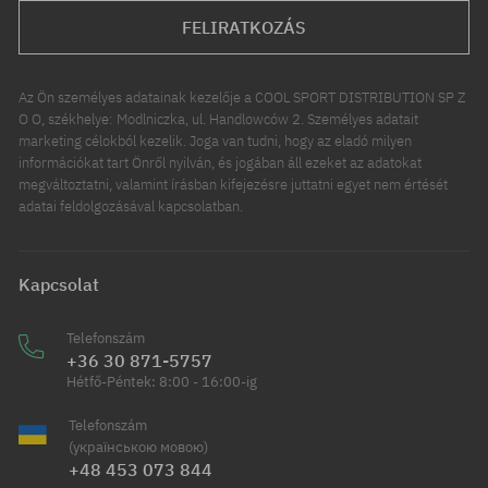
FELIRATKOZÁS
Az Ön személyes adatainak kezelője a COOL SPORT DISTRIBUTION SP Z
O O, székhelye: Modlniczka, ul. Handlowców 2. Személyes adatait
marketing célokból kezelik. Joga van tudni, hogy az eladó milyen
információkat tart Önről nyilván, és jogában áll ezeket az adatokat
megváltoztatni, valamint írásban kifejezésre juttatni egyet nem értését
adatai feldolgozásával kapcsolatban.
Kapcsolat
Telefonszám
+36 30 871-5757
Hétfő-Péntek: 8:00 - 16:00-ig
Telefonszám
(українською мовою)
+48 453 073 844