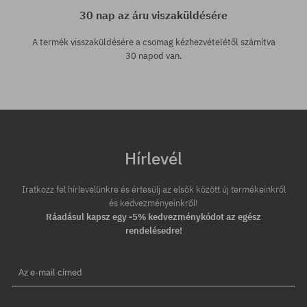
30 nap az áru viszaküldésére
A termék visszaküldésére a csomag kézhezvételétől számítva
30 napod van.
Hírlevél
Iratkozz fel hírlevelünkre és értesülj az elsők között új termékeinkről
és kedvezményeinkről!
Ráadásul kapsz egy -5% kedvezménykódot az egész
rendelésedre!
Az e-mail címed