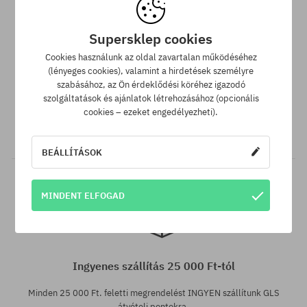
Supersklep cookies
Cookies használunk az oldal zavartalan működéséhez
(lényeges cookies), valamint a hirdetések személyre
SuperClub hűségprogram
szabásához, az Ön érdeklődési köréhez igazodó
szolgáltatások és ajánlatok létrehozásához (opcionális
SuperClub hűségprogramunknak köszönhetően minden olyan
cookies – ezeket engedélyezheti).
vásárlás után, amire nem jár kedvezmény, a számládon a
vásárlás összegétől függően akár a végösszeg 12%-át jóváírjuk!
BEÁLLÍTÁSOK
MINDENT ELFOGAD
Elérhető méretek:
M
Ingyenes szállítás 25 000 Ft-tól
Minden 25 000 Ft. feletti megrendelést INGYEN szállítunk GLS
átvételi pontokra.