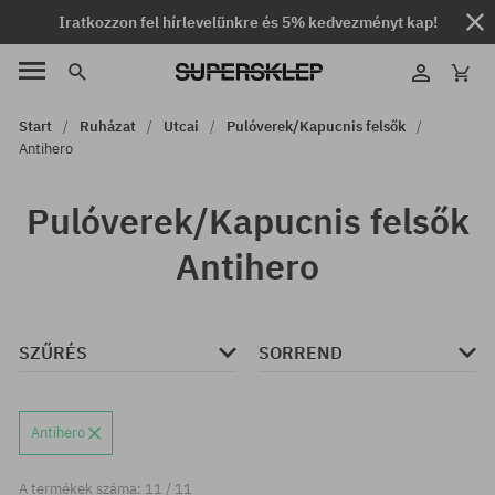
Iratkozzon fel hírlevelünkre és 5% kedvezményt kap!
Start
Ruházat
Utcai
Pulóverek/Kapucnis felsők
Antihero
Pulóverek/Kapucnis felsők
Antihero
SZŰRÉS
SORREND
Antihero
A termékek száma: 11 / 11