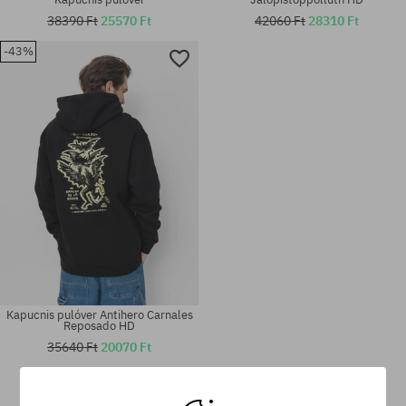
38390 Ft
25570 Ft
42060 Ft
28310 Ft
-43%
Elérhető méretek:
Elérhető méretek:
M; L; XL
M; L; XL
Kapucnis pulóver Antihero Carnales
Reposado HD
35640 Ft
20070 Ft
Elérhető méretek:
Elérhető méretek:
M; L; XL
M; L; XL