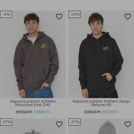
-4%
-24%
Kapucnis pulóver Antihero
Kapucnis pulóver Antihero Jalopi
Motorized Emb ZHD
Returns HD
39310 Ft
37480 Ft
33810 Ft
25570 Ft
-37%
-27%