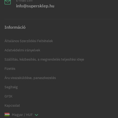
E-mail cím
info@supersklep.hu
Információ
Általános Szerződési Feltételek
Adatvédelmi irányelvek
Szállítás, kézbesítés, a megrendelés teljesítési ideje
Fizetés
Áru visszaküldése, panaszkezelés
Segítség
GYIK
Kapcsolat
Magyar / HUF