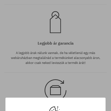
Legjobb ár garancia
A legjobb árak nálunk vannak, de ha véletlenül egy más
webáruházban megtalálnád a termékünket alacsonyabb áron,
akkor csak neked levisszük a termék árát!