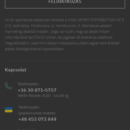
FELIRATKOZÁS
Az Ön személyes adatainak kezelője a COOL SPORT DISTRIBUTION SP Z
O O, székhelye: Modlniczka, ul. Handlowców 2. Személyes adatait
marketing célokból kezelik. Joga van tudni, hogy az eladó milyen
információkat tart Önről nyilván, és jogában áll ezeket az adatokat
megváltoztatni, valamint írásban kifejezésre juttatni egyet nem értését
adatai feldolgozásával kapcsolatban.
Kapcsolat
Telefonszám
+36 30 871-5757
Hétfő-Péntek: 8:00 - 16:00-ig
Telefonszám
(українською мовою)
+48 453 073 844