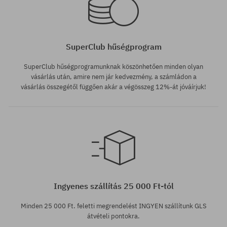
SuperClub hűségprogram
SuperClub hűségprogramunknak köszönhetően minden olyan
vásárlás után, amire nem jár kedvezmény, a számládon a
vásárlás összegétől függően akár a végösszeg 12%-át jóváírjuk!
Elérhető méretek:
L
Ingyenes szállítás 25 000 Ft-tól
Minden 25 000 Ft. feletti megrendelést INGYEN szállítunk GLS
átvételi pontokra.