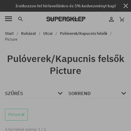
Iratkozzon fel hírlevelünkre és 5% kedvezményt kap!
Start
Ruházat
Utcai
Pulóverek/Kapucnis felsők
Picture
Pulóverek/Kapucnis felsők
Picture
SZŰRÉS
SORREND
Picture
A termékek száma: 1 / 1