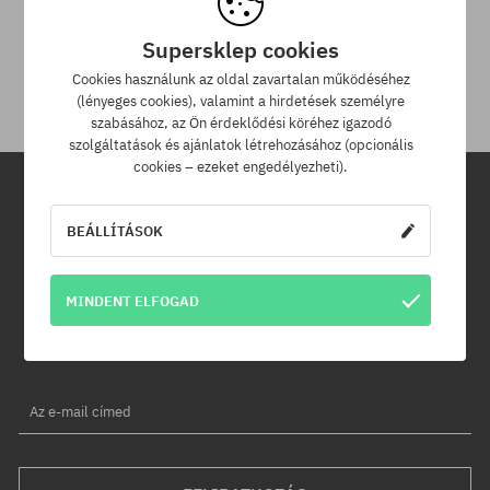
30 nap az áru viszaküldésére
A termék visszaküldésére a csomag kézhezvételétől számítva
Supersklep cookies
30 napod van.
Cookies használunk az oldal zavartalan működéséhez
(lényeges cookies), valamint a hirdetések személyre
szabásához, az Ön érdeklődési köréhez igazodó
szolgáltatások és ajánlatok létrehozásához (opcionális
cookies – ezeket engedélyezheti).
Hírlevél
BEÁLLÍTÁSOK
Iratkozz fel hírlevelünkre és értesülj az elsők között új termékeinkről
MINDENT ELFOGAD
és kedvezményeinkről!
Ráadásul kapsz egy -5% kedvezménykódot az egész
rendelésedre!
Az e-mail címed