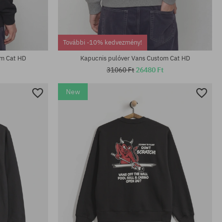
Elérhető méretek:
További -10% kedvezmény!
M; L; XL
om Cat HD
Kapucnis pulóver Vans Custom Cat HD
31060 Ft
26480 Ft
New