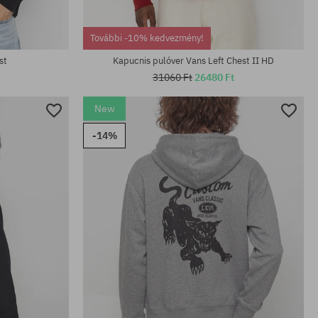
További -10% kedvezmény!
st
Kapucnis pulóver Vans Left Chest II HD
31060 Ft
26480 Ft
New
-14%