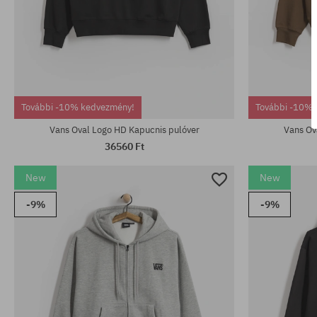
Elérhető méretek:
Elérhető mére
További -10% kedvezmény!
További -10% 
M; L; XL
S; M; L; XL; XX
Vans Oval Logo HD Kapucnis pulóver
Vans Ov
36560 Ft
New
New
-9%
-9%