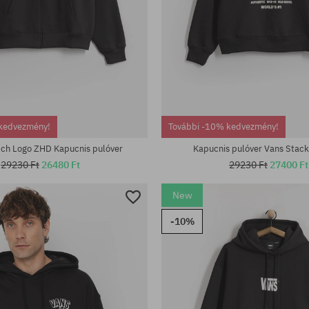
tek:
Elérhető méretek:
kedvezmény!
További -10% kedvezmény!
M; L; XL
tch Logo ZHD Kapucnis pulóver
Kapucnis pulóver Vans Stac
29230 Ft
26480 Ft
29230 Ft
27400 Ft
New
-10%