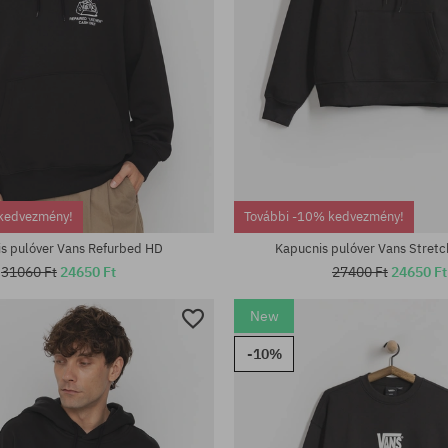
tek:
Elérhető méretek:
kedvezmény!
További -10% kedvezmény!
M; L; XL
s pulóver Vans Refurbed HD
Kapucnis pulóver Vans Stret
31060 Ft
24650 Ft
27400 Ft
24650 Ft
New
-10%