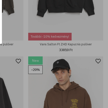
Elérhető méretek:
További -10% kedvezmény!
M; L; XL
s pulóver
Vans Salton Ft ZHD Kapucnis pulóver
33810 Ft
New
-20%