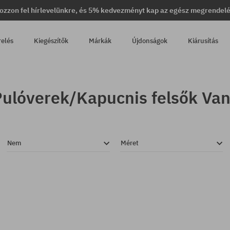
ozzon fel hírlevelünkre, és 5% kedvezményt kap az egész megrendel
relés
Kiegészítők
Márkák
Újdonságok
Kiárusítás
ulóverek/Kapucnis felsők Va
Nem
Méret