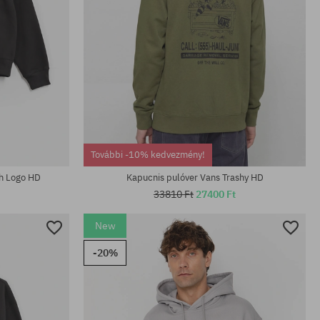
Elérhető méretek:
További -10% kedvezmény!
M; L; XL; XXL
ch Logo HD
Kapucnis pulóver Vans Trashy HD
33810 Ft
27400 Ft
New
-20%