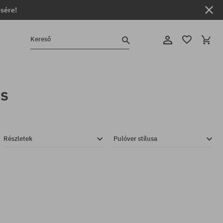
ésére!
Kereső
ns
Részletek
Pulóver stílusa