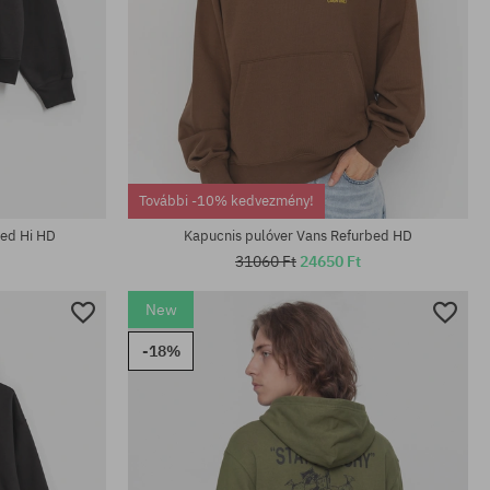
Elérhető méretek:
További -10% kedvezmény!
S; M; L; XL; XXL
ked Hi HD
Kapucnis pulóver Vans Refurbed HD
31060 Ft
24650 Ft
New
-18%