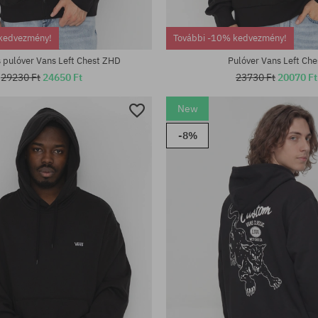
kedvezmény!
További -10% kedvezmény!
 pulóver Vans Left Chest ZHD
Pulóver Vans Left Che
29230 Ft
24650 Ft
23730 Ft
20070 Ft
New
-8%