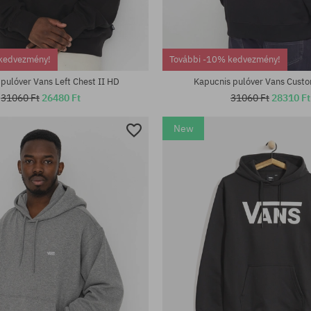
tek:
Elérhető méretek:
kedvezmény!
További -10% kedvezmény!
L
M; L; XL; XXL
pulóver Vans Left Chest II HD
Kapucnis pulóver Vans Cust
31060 Ft
26480 Ft
31060 Ft
28310 Ft
New