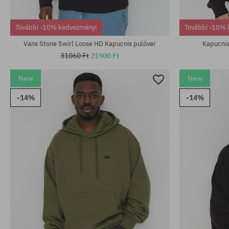
További -10% kedvezmény!
További -10% 
Vans Stone Swirl Loose HD Kapucnis pulóver
Kapucnis
31060 Ft
21900 Ft
New
New
-14%
-14%