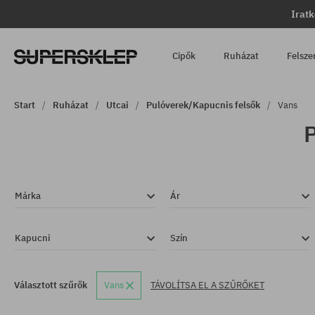
Iratk
Cipők
Ruházat
Felsze
Start
Ruházat
Utcai
Pulóverek/Kapucnis felsők
Vans
P
Márka
Ár
Kapucni
Szín
Választott szűrők
Vans
TÁVOLÍTSA EL A SZŰRŐKET