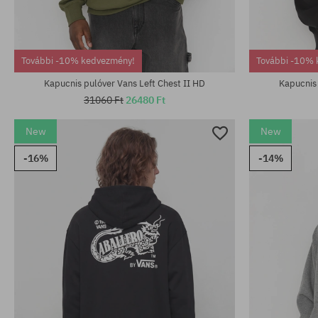
Elérhető méretek:
Elérhető mére
További -10% kedvezmény!
További -10% 
M; L
S; M; L; XL; XX
Kapucnis pulóver Vans Left Chest II HD
Kapucnis 
31060 Ft
26480 Ft
New
New
-16%
-14%