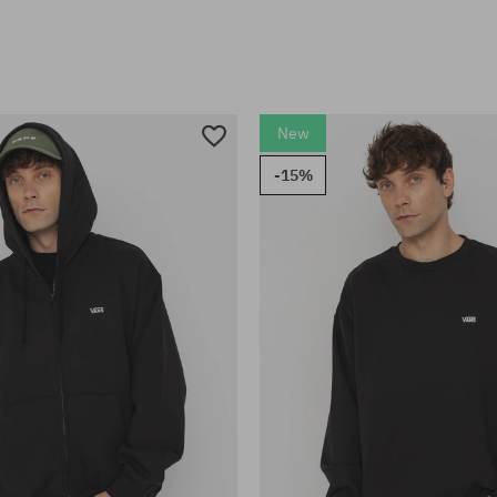
New
-15%