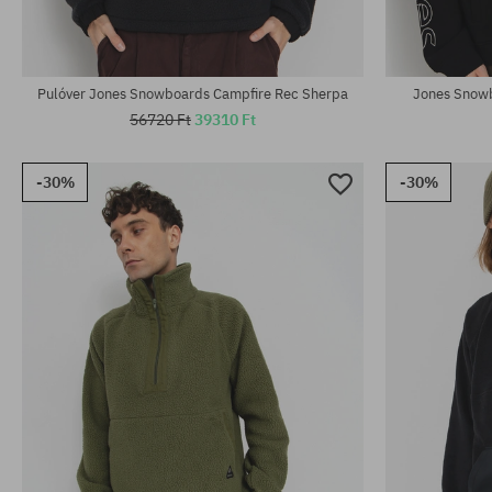
Pulóver Jones Snowboards Campfire Rec Sherpa
Jones Snowb
56720 Ft
39310 Ft
-30%
-30%