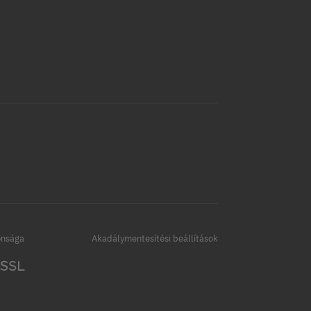
onsága
Akadálymentesítési beállítások