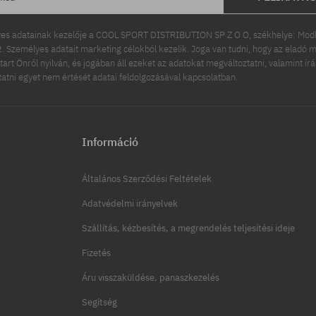
es adatainak kezelője a COOL SPORT DISTRIBUTION SP Z O O, székhelye: Modln
 Személyes adatait marketing célokból kezelik. Joga van tudni, hogy az eladó m
tart Önről nyilván, és jogában áll ezeket az adatokat megváltoztatni, valamint ír
ttatni egyet nem értését adatai feldolgozásával kapcsolatban.
Információ
Általános Szerződési Feltételek
Adatvédelmi irányelvek
Szállítás, kézbesítés, a megrendelés teljesítési ideje
Fizetés
Áru visszaküldése, panaszkezelés
Segítség