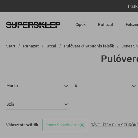
Iratk
Cipők
Ruházat
Felsze
Start
Ruházat
Utcai
Pulóverek/Kapucnis felsők
Jones S
Pulóver
Márka
Ár
Szín
Választott szűrők
Jones Snowboards
TÁVOLÍTSA EL A SZŰRŐK