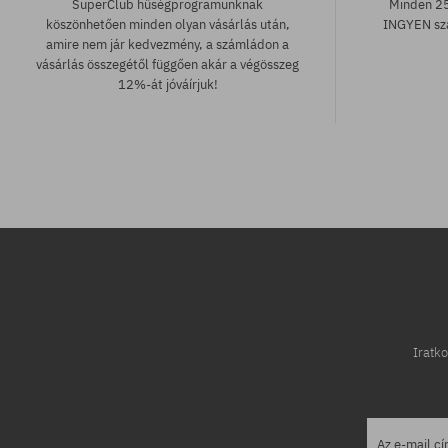
SuperClub hűségprogramunknak
Minden 25
köszönhetően minden olyan vásárlás után,
INGYEN szá
amire nem jár kedvezmény, a számládon a
vásárlás összegétől függően akár a végösszeg
12%-át jóváírjuk!
Elérhető méretek:
Elérhető mére
L
M; XL
Iratko
Az e-mail c