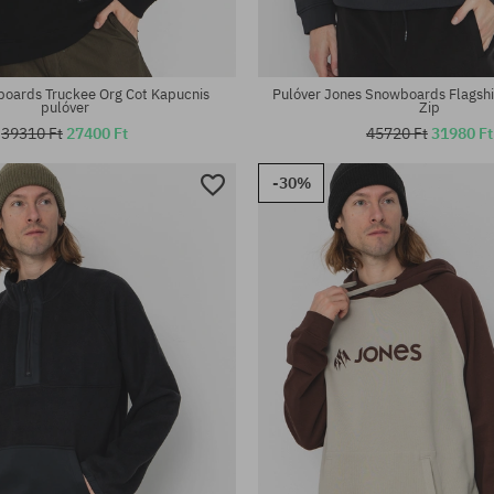
oards Truckee Org Cot Kapucnis
Pulóver Jones Snowboards Flagshi
pulóver
Zip
39310 Ft
27400 Ft
45720 Ft
31980 Ft
-30%