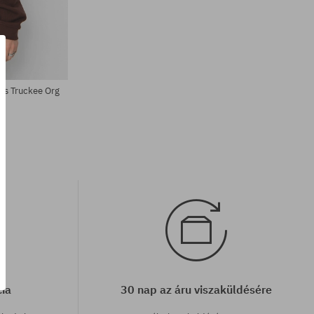
Elérhető méretek:
S; M; L
ds Truckee Org
cia
30 nap az áru viszaküldésére