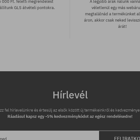
 000 Ft. feletti megrendelést
A legjobb árak nálunk vann
llítunk GLS átvételi pontokra.
véletlenül egy más webár
megtalálnád a termékünket a
áron, akkor csak neked leviss
árát!
tek:
Elérhető méretek:
L
Hírlevél
zz fel hírlevelünkre és értesülj az elsők között új termékeinkről és kedvezménye
Ráadásul kapsz egy -5% kedvezménykódot az egész rendelésedre!
FELIRATK
ímed