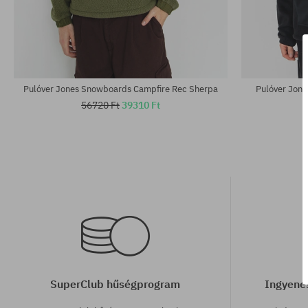
Elérhető méretek:
Elérhető mére
S; M; L
M; L; XL
Pulóver Jones Snowboards Campfire Rec Sherpa
Pulóver Jone
56720 Ft
39310 Ft
SuperClub hűségprogram
Ingyenes