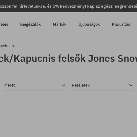
ozzon fel hírlevelünkre, és 5% kedvezményt kap az egész megrendel
relés
Kiegészítők
Márkák
Újdonságok
Kiárusítás
nowboards
ek/Kapucnis felsők Jones Sn
Méret
Részletek
ET