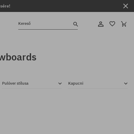
ésére!
Kereső
owboards
Pulóver stílusa
Kapucni