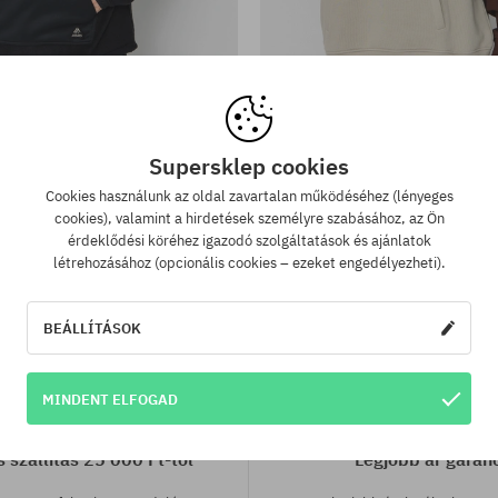
tek:
Elérhető méretek:
S; M
s Snowboards Lodge Half Zip Rec
Kapucnis pulóver Jones Snowboar
Cot
Supersklep cookies
47550 Ft
32900 Ft
39310 Ft
27400 Ft
Cookies használunk az oldal zavartalan működéséhez (lényeges
cookies), valamint a hirdetések személyre szabásához, az Ön
érdeklődési köréhez igazodó szolgáltatások és ajánlatok
létrehozásához (opcionális cookies – ezeket engedélyezheti).
BEÁLLÍTÁSOK
MINDENT ELFOGAD
 szállítás 25 000 Ft-tól
Legjobb ár garan