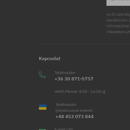
Az Ön személy
Handlowców 2.
információkat 
kifejezésre ju
Kapcsolat
Telefonszám
+36 30 871-5757
Hétfő-Péntek: 8:00 - 16:00-ig
Telefonszám
(українською мовою)
+48 453 073 844
E-mail cím