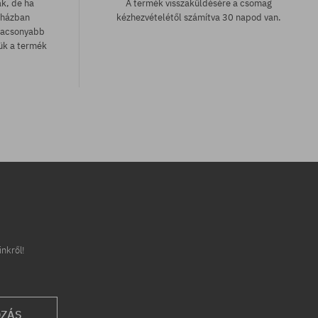
ak, de ha
A termék visszaküldésére a csomag
uházban
kézhezvételétől számítva 30 napod van.
lacsonyabb
zük a termék
inkről!
OZÁS