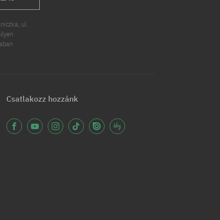
iczka, ul.
ilyen
ásban
Csatlakozz hozzánk