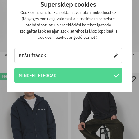
Supersklep cookies
Cookies használunk az oldal zavartalan működéséhez
(lényeges cookies), valamint a hirdetések személyre
szabásához, az Ön érdeklődési köréhez igazodó
szolgáltatások és ajánlatok létrehozásához (opcionális
cookies – ezeket engedélyezheti).
Kapucnis pulóver Fox Wordmark
Fox Honda HD Kapucnis pulóver
BEÁLLÍTÁSOK
HD
34730 Ft
21900 Ft
36560 Ft
25570 Ft
MINDENT ELFOGAD
New
-37%
Elérhető méretek:
Elérhető méretek:
M; L; XL
M; L; XL