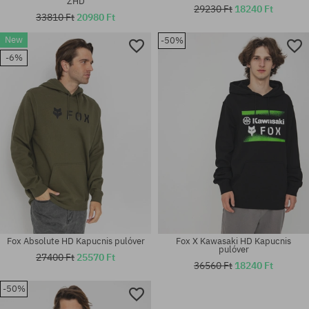
ZHD
29230 Ft
18240 Ft
33810 Ft
20980 Ft
New
-50%
Elérhető méretek:
Elérhető méretek:
-6%
M; L; XL; XXL
L; XL
Fox Absolute HD Kapucnis pulóver
Fox X Kawasaki HD Kapucnis
pulóver
27400 Ft
25570 Ft
36560 Ft
18240 Ft
-50%
Elérhető méretek:
Elérhető méretek: