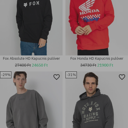
Fox Absolute HD Kapucnis pulóver
Fox Honda HD Kapucnis pulóver
27400 Ft
24650 Ft
34730 Ft
21900 Ft
-29%
-31%
Elérhető méretek:
Elérhető méretek:
XL
M; L; XL