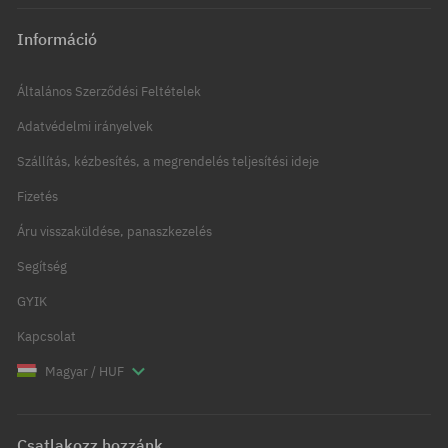
Információ
Általános Szerződési Feltételek
Adatvédelmi irányelvek
Szállítás, kézbesítés, a megrendelés teljesítési ideje
Fizetés
Áru visszaküldése, panaszkezelés
Segítség
GYIK
Kapcsolat
Magyar / HUF
Csatlakozz hozzánk