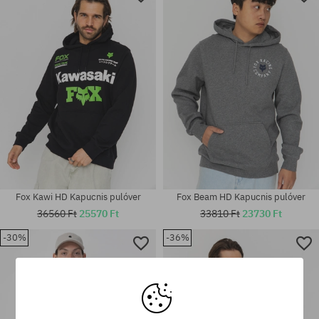
Elérhető méretek:
Elérhető méretek:
M; L; XL
M; L; XL
Fox Kawi HD Kapucnis pulóver
Fox Beam HD Kapucnis pulóver
36560 Ft
25570 Ft
33810 Ft
23730 Ft
-30%
-36%
Elérhető méretek:
Elérhető méretek:
M; L; XL
M; L; XL