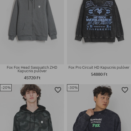
Fox Fox Head Sasquatch ZHD
Fox Pro Circuit HD Kapucnis pulóver
Kapucnis pulóver
54880 Ft
45720 Ft
-20%
-30%
Elérhető méretek:
Elérhető méretek:
M; L; XL
M; L; XL