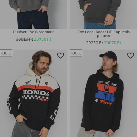
Pulóver Fox Wordmark
Fox Local Racer HD Kapucnis
pulóver
33810 Ft
23730 Ft
29230 Ft
20070 Ft
-30%
-30%
Elérhető méretek:
Elérhető méretek:
M; L; XL
M