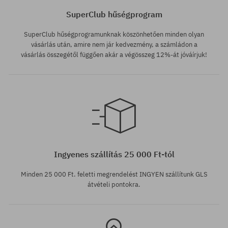
SuperClub hűségprogram
SuperClub hűségprogramunknak köszönhetően minden olyan
vásárlás után, amire nem jár kedvezmény, a számládon a
vásárlás összegétől függően akár a végösszeg 12%-át jóváírjuk!
Elérhető méretek:
XL
Ingyenes szállítás 25 000 Ft-tól
Minden 25 000 Ft. feletti megrendelést INGYEN szállítunk GLS
átvételi pontokra.