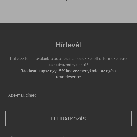
Hírlevél
Iratkozz fel hírlevelünkre és értesülj az elsők között új termékeinkről
és kedvezményeinkről!
Ráadásul kapsz egy -5% kedvezménykódot az egész
rendelésedre!
Az e-mail címed
FELIRATKOZÁS