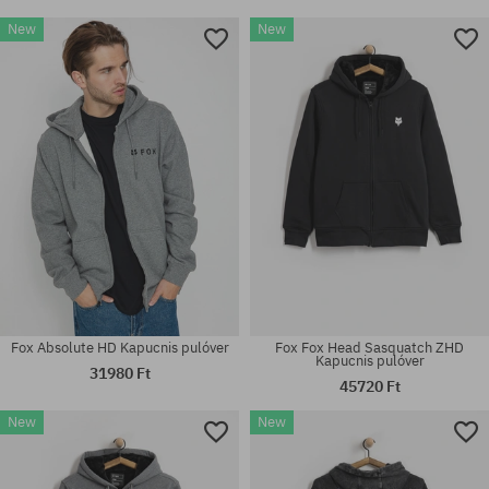
New
New
Fox Absolute HD Kapucnis pulóver
Fox Fox Head Sasquatch ZHD
Kapucnis pulóver
31980 Ft
45720 Ft
New
New