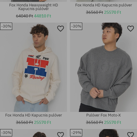
Fox Honda Heavyweight HD
Fox Honda HD Kapucnis pulóver
Kapucnis pulóver
36560 Ft
25570 Ft
64040 Ft
44810 Ft
-30%
-30%
Elérhető méretek:
Elérhető méretek:
M; L; XL
M; L; XL
Fox Honda HD Kapucnis pulóver
Pulóver Fox Moto-X
36560 Ft
25570 Ft
36560 Ft
25570 Ft
-30%
-29%