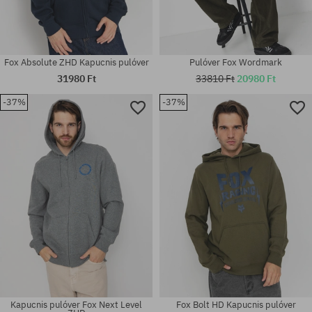
Fox Absolute ZHD Kapucnis pulóver
Pulóver Fox Wordmark
31980 Ft
33810 Ft
20980 Ft
-37%
-37%
Elérhető méretek:
Elérhető méretek:
M; L; XL
L; XL
Kapucnis pulóver Fox Next Level
Fox Bolt HD Kapucnis pulóver