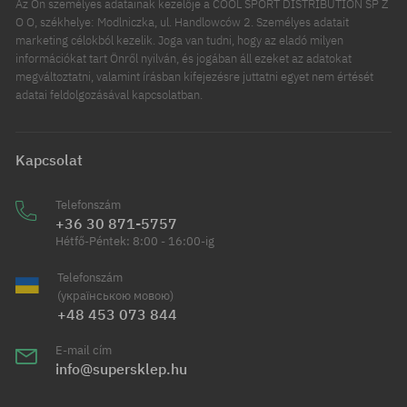
Az Ön személyes adatainak kezelője a COOL SPORT DISTRIBUTION SP Z
O O, székhelye: Modlniczka, ul. Handlowców 2. Személyes adatait
marketing célokból kezelik. Joga van tudni, hogy az eladó milyen
információkat tart Önről nyilván, és jogában áll ezeket az adatokat
megváltoztatni, valamint írásban kifejezésre juttatni egyet nem értését
adatai feldolgozásával kapcsolatban.
Kapcsolat
Telefonszám
+36 30 871-5757
Hétfő-Péntek: 8:00 - 16:00-ig
Telefonszám
(українською мовою)
+48 453 073 844
E-mail cím
info@supersklep.hu