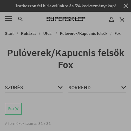
Iratkozzon fel hírlevelünkre és 5% kedvezményt kap!
Start
Ruházat
Utcai
Pulóverek/Kapucnis felsők
Fox
Pulóverek/Kapucnis felsők
Fox
SZŰRÉS
SORREND
Fox
A termékek száma: 31 / 31