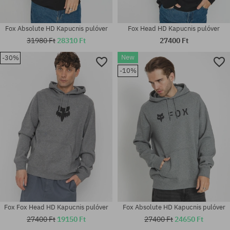
Fox Absolute HD Kapucnis pulóver
Fox Head HD Kapucnis pulóver
31980 Ft
28310 Ft
27400 Ft
New
-30%
Elérhető méretek:
Elérhető méretek:
-10%
M
M; XL
Fox Fox Head HD Kapucnis pulóver
Fox Absolute HD Kapucnis pulóver
27400 Ft
19150 Ft
27400 Ft
24650 Ft