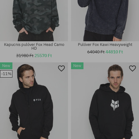
Kapucnis pulóver Fox Head Camo
Pulóver Fox Kawi Heavyweight
HD
64040 Ft
44810 Ft
31980 Ft
25570 Ft
New
New
Elérhető méretek:
Elérhető méretek:
-11%
M; L; XL
M; L; XL