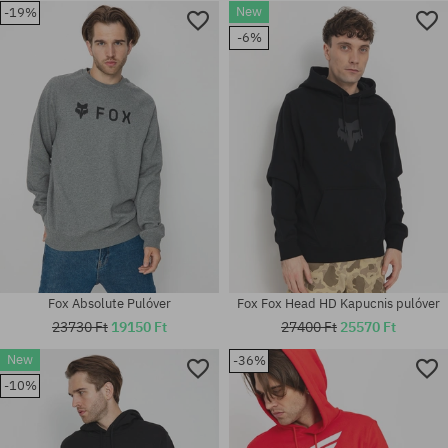
New
-19%
-6%
Elérhető méretek:
Elérhető méretek:
L; XL; XXL
M; L; XL
Fox Absolute Pulóver
Fox Fox Head HD Kapucnis pulóver
23730 Ft
19150 Ft
27400 Ft
25570 Ft
New
-36%
-10%
Elérhető méretek:
Elérhető méretek:
M; XL
M; L; XL