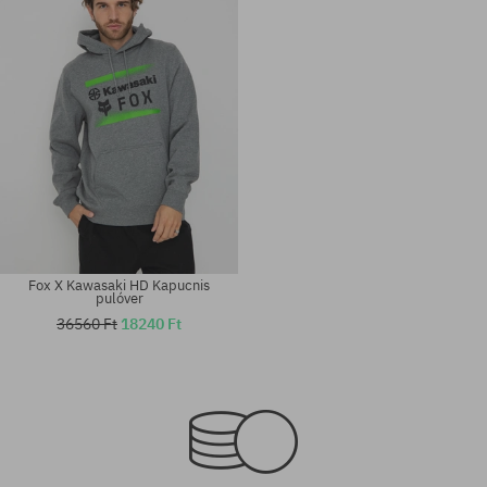
XL
M; L
Fox X Kawasaki HD Kapucnis
pulóver
36560 Ft
18240 Ft
Elérhető méretek:
Elérhető méretek:
M; L; XL
L