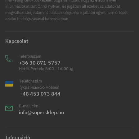
marketing célokból kezelik. Joga van tudni, hogy az eladó milyen
információkat tart Önről nyilván, és jogában áll ezeket az adatokat
megváltoztatni, valamint írásban kifejezésre juttatni egyet nem értését
adatai feldolgozásával kapcsolatban.
Kapcsolat
Telefonszám
+36 30 871-5757
Hétfő-Péntek: 8:00 - 16:00-ig
Telefonszám
(українською мовою)
+48 453 073 844
E-mail cím
info@supersklep.hu
Információ