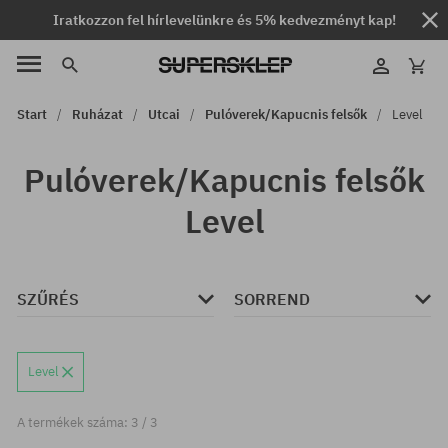
Iratkozzon fel hírlevelünkre és 5% kedvezményt kap!
Start
Ruházat
Utcai
Pulóverek/Kapucnis felsők
Level
Pulóverek/Kapucnis felsők
Level
SZŰRÉS
SORREND
Level
A termékek száma: 3 / 3