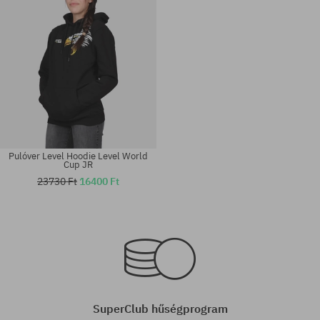
Pulóver Level Hoodie Level World
Cup JR
23730 Ft
16400 Ft
Elérhető méretek:
Elérhető méretek:
M; L; XL
M
SuperClub hűségprogram