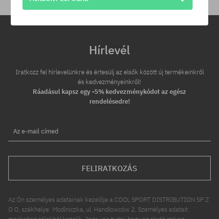
Hírlevél
Iratkozz fel hírlevelünkre és értesülj az elsők között új termékeinkről
és kedvezményeinkről!
Ráadásul kapsz egy -5% kedvezménykódot az egész
rendelésedre!
Az e-mail címed
FELIRATKOZÁS
Az Ön személyes adatainak kezelője a COOL SPORT DISTRIBUTION SP Z
O O, székhelye: Modlniczka, ul. Handlowców 2. Személyes adatait