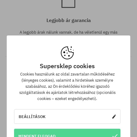
Legjobb ár garancia
A legjobb árak nálunk vannak, de ha véletlenül egy más
webáruházban megtalálnád a termékünket alacsonyabb áron,
akkor csak neked levisszük a termék árát!
Supersklep cookies
Cookies használunk az oldal zavartalan működéséhez
(lényeges cookies), valamint a hirdetések személyre
szabásához, az Ön érdeklődési köréhez igazodó
szolgáltatások és ajánlatok létrehozásához (opcionális
cookies – ezeket engedélyezheti).
30 nap az áru viszaküldésére
BEÁLLÍTÁSOK
A termék visszaküldésére a csomag kézhezvételétől számítva
30 napod van.
MINDENT ELFOGAD