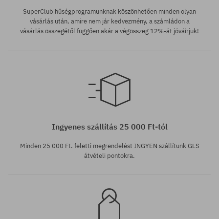
SuperClub hűségprogramunknak köszönhetően minden olyan
vásárlás után, amire nem jár kedvezmény, a számládon a
vásárlás összegétől függően akár a végösszeg 12%-át jóváírjuk!
Elérhető méretek:
150
Ingyenes szállítás 25 000 Ft-tól
Minden 25 000 Ft. feletti megrendelést INGYEN szállítunk GLS
átvételi pontokra.