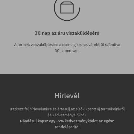
30 nap az áru viszaküldésére
A termék visszaküldésére a csomag kézhezvételétől számítva
30 napod van.
Hírlevél
Iratkozz fel hírlevelünkre és értesülj az elsők között új termékeinkről
és kedvezményeinkről!
Ráadásul kapsz egy -5% kedvezménykódot az egész
rendelésedre!