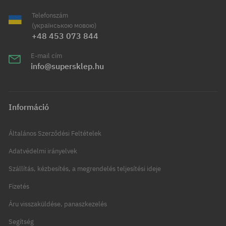
Telefonszám
(українською мовою)
+48 453 073 844
E-mail cím
info@supersklep.hu
Információ
Általános Szerződési Feltételek
Adatvédelmi irányelvek
Szállítás, kézbesítés, a megrendelés teljesítési ideje
Fizetés
Áru visszaküldése, panaszkezelés
Segítség