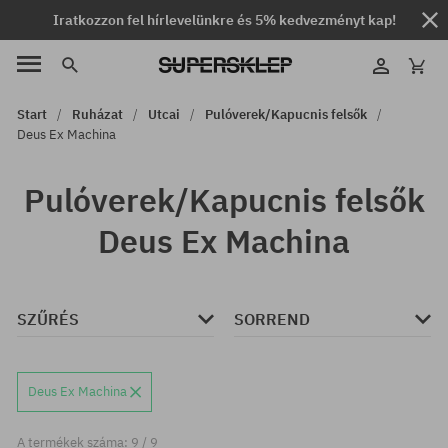
Iratkozzon fel hírlevelünkre és 5% kedvezményt kap!
Start
Ruházat
Utcai
Pulóverek/Kapucnis felsők
Deus Ex Machina
Pulóverek/Kapucnis felsők
Deus Ex Machina
SZŰRÉS
SORREND
Deus Ex Machina
A termékek száma: 9 / 9