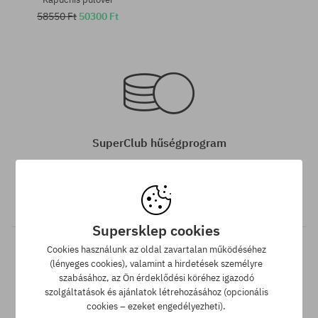
58550 Ft
50300 Ft
Elérhető méretek:
Elérhető méretek:
M; L
M; L; XL
SuperClub hűségprogram
SuperClub hűségprogramunknak köszönhetően minden olyan
vásárlás után, amire nem jár kedvezmény, a számládon a
vásárlás összegétől függően akár a végösszeg 12%-át jóváírjuk!
Supersklep cookies
Cookies használunk az oldal zavartalan működéséhez
(lényeges cookies), valamint a hirdetések személyre
szabásához, az Ön érdeklődési köréhez igazodó
szolgáltatások és ajánlatok létrehozásához (opcionális
Elérhető méretek:
cookies – ezeket engedélyezheti).
M