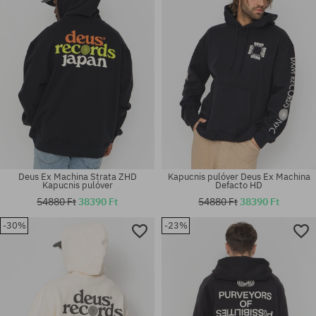
Deus Ex Machina Strata ZHD
Kapucnis pulóver Deus Ex Machina
Kapucnis pulóver
Defacto HD
54880 Ft
38390 Ft
54880 Ft
38390 Ft
-30%
-23%
Elérhető méretek:
Elérhető méretek:
L
M; L; XL