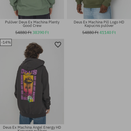
Pulóver Deus Ex Machina Plenty
Deus Ex Machina Pill Logo HD
Good Crew
Kapucnis pulóver
54880 Ft
38390 Ft
54880 Ft
41140 Ft
-14%
Elérhető méretek:
Elérhető méretek:
M; L; XL
M; XL
Deus Ex Machina Angel Energy HD
Kapucnis pulóver