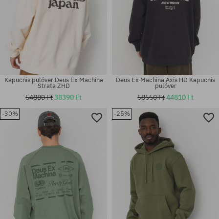
Kapucnis pulóver Deus Ex Machina
Deus Ex Machina Axis HD Kapucnis
Strata ZHD
pulóver
54880 Ft
38390 Ft
58550 Ft
44810 Ft
-30%
-25%
Elérhető méretek:
Elérhető méretek:
L; XL; XXL
M; L; XL