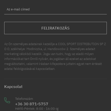
Az e-mail címed
FELIRATKOZÁS
Az Ön személyes adatainak kezelője a COOL SPORT DISTRIBUTION SP Z
O O, székhelye: Modlniczka, ul. Handlowców 2. Személyes adatait
marketing célokból kezelik. Joga van tudni, hogy az eladó milyen
információkat tart Önről nyilván, és jogában áll ezeket az adatokat
megváltoztatni, valamint írásban kifejezésre juttatni egyet nem értését
adatai feldolgozásával kapcsolatban.
Kapcsolat
Telefonszám
+36 30 871-5757
Hétfő-Péntek: 8:00 - 16:00-ig