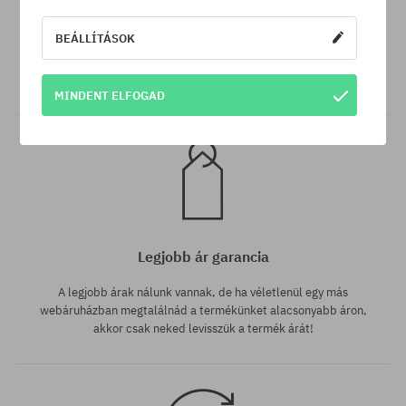
Ingyenes szállítás 25 000 Ft-tól
BEÁLLÍTÁSOK
Minden 25 000 Ft. feletti megrendelést INGYEN szállítunk GLS
átvételi pontokra.
MINDENT ELFOGAD
Legjobb ár garancia
A legjobb árak nálunk vannak, de ha véletlenül egy más
webáruházban megtalálnád a termékünket alacsonyabb áron,
akkor csak neked levisszük a termék árát!