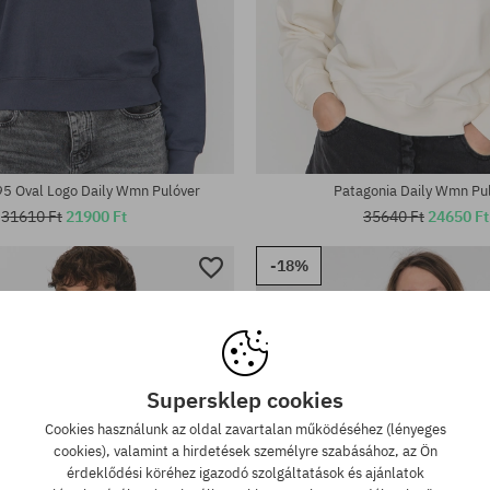
tek:
Elérhető méretek:
XS; S
95 Oval Logo Daily Wmn Pulóver
Patagonia Daily Wmn Pu
31610 Ft
21900 Ft
35640 Ft
24650 Ft
-18%
Supersklep cookies
Cookies használunk az oldal zavartalan működéséhez (lényeges
cookies), valamint a hirdetések személyre szabásához, az Ön
érdeklődési köréhez igazodó szolgáltatások és ajánlatok