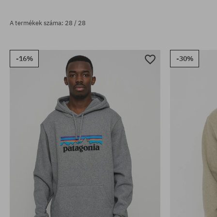
A termékek száma: 28 / 28
-16%
-30%