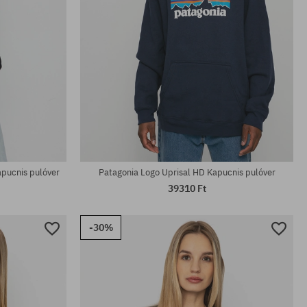
Elérhető méretek:
S; M
apucnis pulóver
Patagonia Logo Uprisal HD Kapucnis pulóver
39310 Ft
-30%