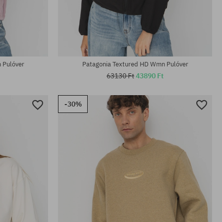
Elérhető méretek:
M
 Pulóver
Patagonia Textured HD Wmn Pulóver
63130 Ft
43890 Ft
-30%