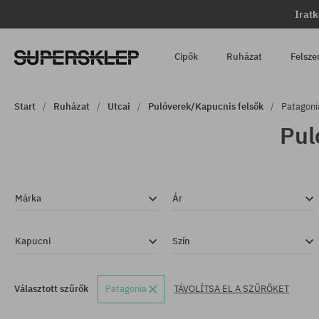
Iratk
Cipők
Ruházat
Felsze
Start
Ruházat
Utcai
Pulóverek/Kapucnis felsők
Patagoni
Pul
Márka
Ár
Kapucni
Szín
Választott szűrők
Patagonia
TÁVOLÍTSA EL A SZŰRŐKET