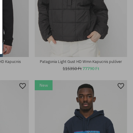
Elérhető méretek:
M; L; XL
 HD Kapucnis
Patagonia Light Gust HD Wmn Kapucnis pulóver
115350 Ft
77790 Ft
New