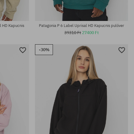
al HD Kapucnis
Patagonia P 6 Label Uprisal HD Kapucnis pulóver
39310 Ft
27400 Ft
-30%