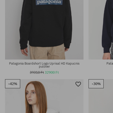
Elérhető méretek:
Elérhető mére
XS; S
M; L
Patagonia Boardshort Logo Uprisal HD Kapucnis
Pata
pulóver
39310 Ft
32900 Ft
-42%
-30%