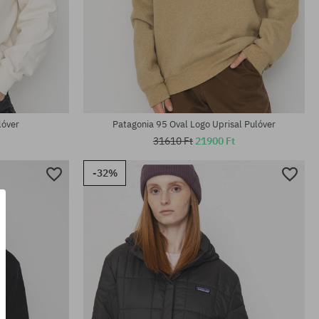
Elérhető méretek:
XS; S; M
lóver
Patagonia 95 Oval Logo Uprisal Pulóver
31610 Ft
21900 Ft
-32%