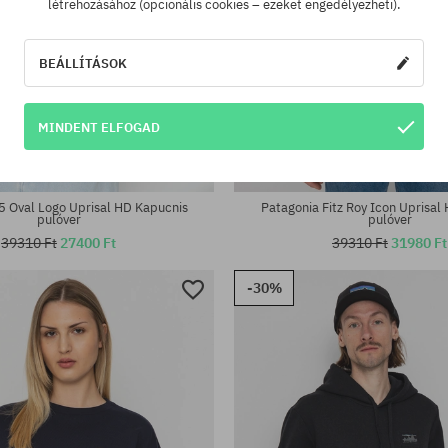
létrehozásához (opcionális cookies – ezeket engedélyezheti).
BEÁLLÍTÁSOK
MINDENT ELFOGAD
tek:
Elérhető méretek:
XS; M
5 Oval Logo Uprisal HD Kapucnis
Patagonia Fitz Roy Icon Uprisal
pulóver
pulóver
39310 Ft
27400 Ft
39310 Ft
31980 Ft
-30%