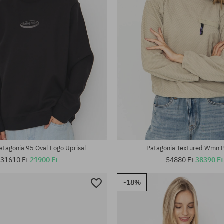
tek:
Elérhető méretek:
M; XL
atagonia 95 Oval Logo Uprisal
Patagonia Textured Wmn P
31610 Ft
21900 Ft
54880 Ft
38390 Ft
-18%
5 Oval Logo Uprisal HD Kapucnis
pulóver
39310 Ft
27400 Ft