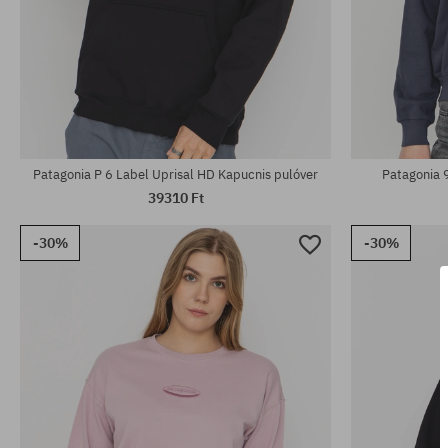
Elérhető méretek:
Elérhető mére
M
S; M; L; XL
Patagonia P 6 Label Uprisal HD Kapucnis pulóver
Patagonia 
39310 Ft
-30%
-30%