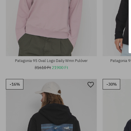
Elérhető méretek:
Elérhető mére
S; M; L; XL
XS; S; M
Patagonia 95 Oval Logo Daily Wmn Pulóver
Patagonia 9
31610 Ft
21900 Ft
-16%
-30%