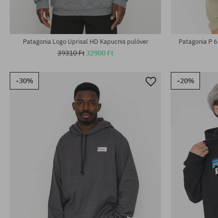
Patagonia Logo Uprisal HD Kapucnis pulóver
Patagonia P 6
39310 Ft
32900 Ft
-30%
-20%