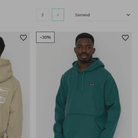
3
4
Sorrend
-30%