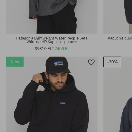
Elérhető méretek:
Elérhető mére
S; M; L; XL
M
Patagonia Lightweight Water People Sets
Kapucnis puló
Wildrise HD Kapucnis pulóver
39310 Ft
27400 Ft
New
-30%