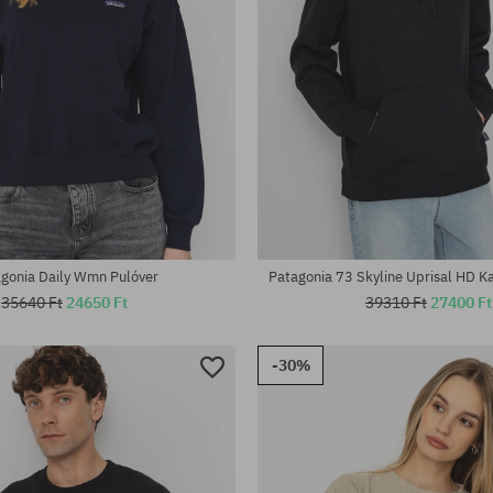
tek:
Elérhető méretek:
M
gonia Daily Wmn Pulóver
Patagonia 73 Skyline Uprisal HD K
35640 Ft
24650 Ft
39310 Ft
27400 Ft
-30%