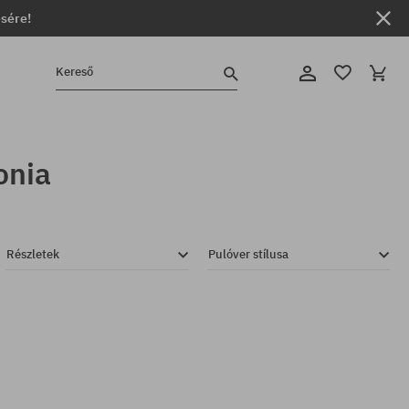
ésére!
Kereső
onia
Részletek
Pulóver stílusa