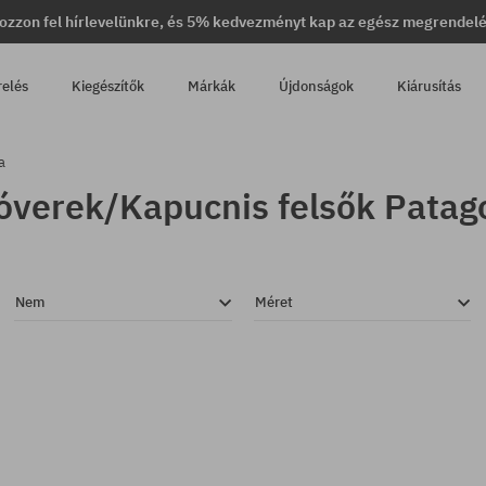
ozzon fel hírlevelünkre, és 5% kedvezményt kap az egész megrendel
relés
Kiegészítők
Márkák
Újdonságok
Kiárusítás
a
óverek/Kapucnis felsők Patag
Nem
Méret