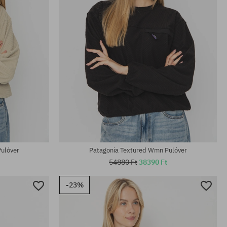
Elérhető méretek:
S; M; L; XL
ulóver
Patagonia Textured Wmn Pulóver
54880 Ft
38390 Ft
-23%