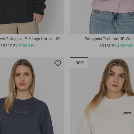
tek:
Elérhető méretek:
S; M
ver Patagonia P-6 Logo Uprisal HD
Patagonia Textured HD Wmn
39310 Ft
31060 Ft
63130 Ft
43890 Ft
-30%