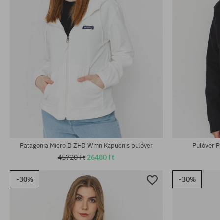
Elérhető méretek:
Elérhető mére
M; L; XL
XS; S; M
Patagonia Micro D ZHD Wmn Kapucnis pulóver
Pulóver P
45720 Ft
26480 Ft
-30%
-30%
Patagonia 9