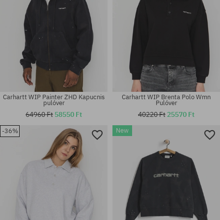
Carhartt WIP Painter ZHD Kapucnis
Carhartt WIP Brenta Polo Wmn
pulóver
Pulóver
64960 Ft
58550 Ft
40220 Ft
25570 Ft
New
-36%
Elérhető méretek:
Elérhető méretek:
XS; S; M
XS; S