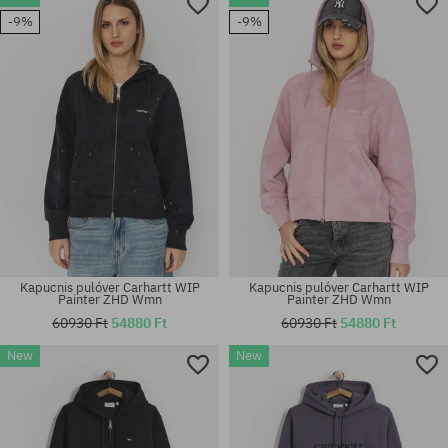
-9%
-9%
Kapucnis pulóver Carhartt WIP
Kapucnis pulóver Carhartt WIP
Painter ZHD Wmn
Painter ZHD Wmn
60930 Ft
54880 Ft
60930 Ft
54880 Ft
New
New
Elérhető méretek:
Elérhető méretek:
M; L; XL
M; L; XL