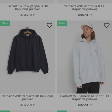
Carhartt WIP Wiptopia II HD
Carhartt WIP Wiptopia II HD
Kapucnis pulóver
Kapucnis pulóver
48470 Ft
48470 Ft
New
New
Elérhető méretek:
Elérhető méretek:
M; L; XL
M; L; XL; XXL
Carhartt WIP Carhartt HD Kapucnis
Carhartt WIP American Script HD
pulóver
Kapucnis pulóver
40220 Ft
40220 Ft