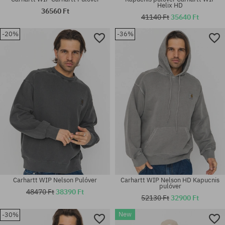
Helix HD
36560 Ft
41140 Ft
35640 Ft
-20%
-36%
Elérhető méretek:
Elérhető méretek:
XL
S
Carhartt WIP Nelson Pulóver
Carhartt WIP Nelson HD Kapucnis
pulóver
48470 Ft
38390 Ft
52130 Ft
32900 Ft
New
-30%
Elérhető méretek:
Elérhető méretek: