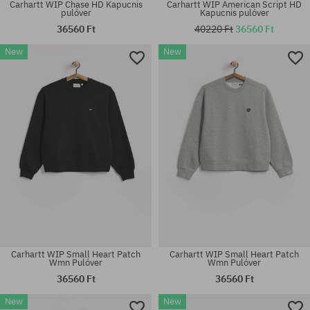
Carhartt WIP Chase HD Kapucnis
Carhartt WIP American Script HD
pulóver
Kapucnis pulóver
36560 Ft
40220 Ft
36560 Ft
New
New
Elérhető méretek:
Elérhető méretek:
M; L; XL
M; L; XL
Carhartt WIP Small Heart Patch
Carhartt WIP Small Heart Patch
Wmn Pulóver
Wmn Pulóver
36560 Ft
36560 Ft
New
New
Elérhető méretek:
Elérhető méretek: