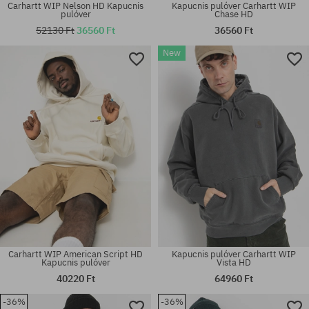
Carhartt WIP Nelson HD Kapucnis
Kapucnis pulóver Carhartt WIP
pulóver
Chase HD
52130 Ft
36560 Ft
36560 Ft
New
Elérhető méretek:
Elérhető méretek:
M; L; XL; XXL
M; L; XL; XXL
Carhartt WIP American Script HD
Kapucnis pulóver Carhartt WIP
Kapucnis pulóver
Vista HD
40220 Ft
64960 Ft
-36%
-36%
Elérhető méretek:
Elérhető méretek: