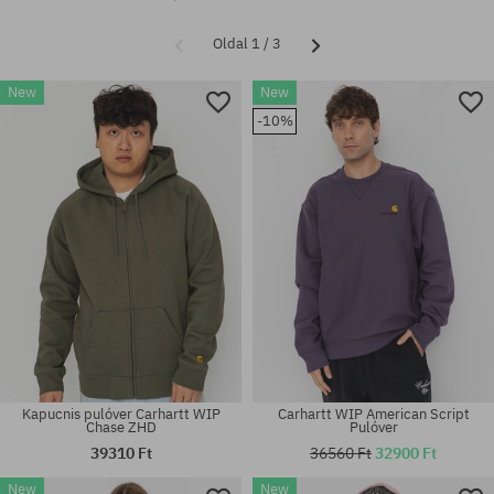
Oldal 1 / 3
New
New
-10%
Kapucnis pulóver Carhartt WIP
Carhartt WIP American Script
Chase ZHD
Pulóver
39310 Ft
36560 Ft
32900 Ft
New
New