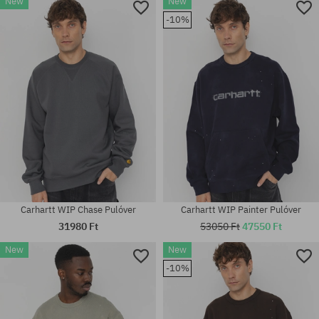
New
New
Elérhető méretek:
Elérhető méretek:
-10%
M; L; XL
M; L; XL
Carhartt WIP Chase Pulóver
Carhartt WIP Painter Pulóver
31980 Ft
53050 Ft
47550 Ft
New
New
Elérhető méretek:
Elérhető méretek:
-10%
M; L; XL
M; L