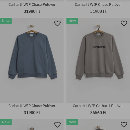
Carhartt WIP Chase Pulóver
Carhartt WIP Chase Pulóver
31980 Ft
31980 Ft
New
New
Elérhető méretek:
Elérhető méretek:
XS; S; M
M; L; XL
Carhartt WIP Chase Pulóver
Carhartt WIP Carhartt Pulóver
31980 Ft
36560 Ft
New
New