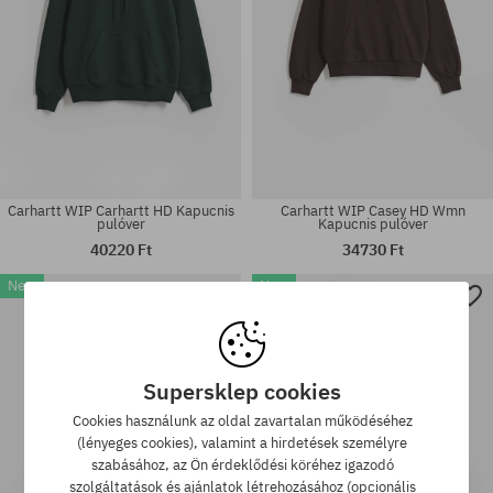
Carhartt WIP Carhartt HD Kapucnis
Carhartt WIP Casey HD Wmn
pulóver
Kapucnis pulóver
40220 Ft
34730 Ft
New
New
Elérhető méretek:
Elérhető méretek:
M; L; XL; XXL
XS; S; M; L
Supersklep cookies
Cookies használunk az oldal zavartalan működéséhez
(lényeges cookies), valamint a hirdetések személyre
szabásához, az Ön érdeklődési köréhez igazodó
szolgáltatások és ajánlatok létrehozásához (opcionális