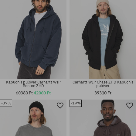
M; L; XL
M
Kapucnis pulóver Carhartt WIP
Carhartt WIP Chase ZHD Kapucnis
Benton ZHD
pulóver
60380 Ft
42060 Ft
39310 Ft
-37%
-19%
Elérhető méretek:
Elérhető méretek:
M; L; XL; XXL
L