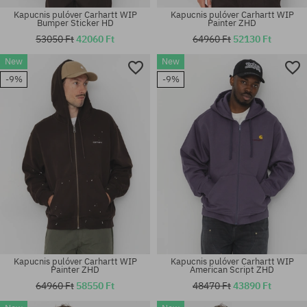
Kapucnis pulóver Carhartt WIP
Kapucnis pulóver Carhartt WIP
Bumper Sticker HD
Painter ZHD
53050 Ft
42060 Ft
64960 Ft
52130 Ft
New
New
Elérhető méretek:
Elérhető méretek:
-9%
-9%
XS; S
XS; S; M
Kapucnis pulóver Carhartt WIP
Kapucnis pulóver Carhartt WIP
Painter ZHD
American Script ZHD
64960 Ft
58550 Ft
48470 Ft
43890 Ft