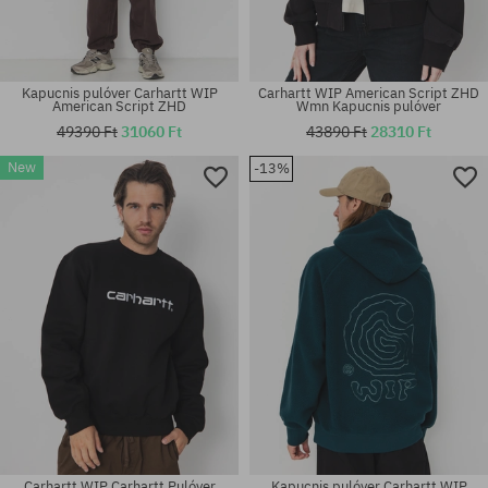
Kapucnis pulóver Carhartt WIP
Carhartt WIP American Script ZHD
American Script ZHD
Wmn Kapucnis pulóver
49390 Ft
31060 Ft
43890 Ft
28310 Ft
New
-13%
Elérhető méretek:
Elérhető méretek:
S; M; L; XL; XXL
M; XL
Carhartt WIP Carhartt Pulóver
Kapucnis pulóver Carhartt WIP