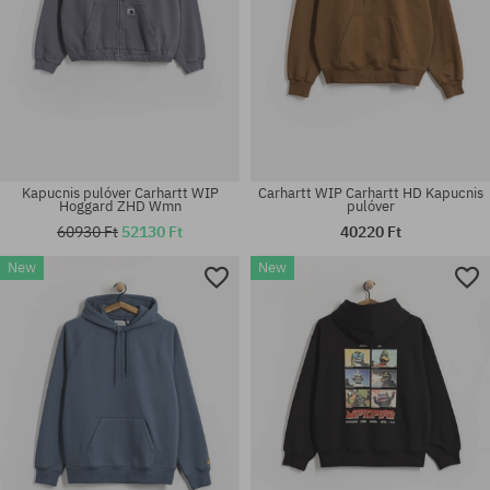
Kapucnis pulóver Carhartt WIP
Carhartt WIP Carhartt HD Kapucnis
Hoggard ZHD Wmn
pulóver
60930 Ft
52130 Ft
40220 Ft
New
New
Elérhető méretek:
Elérhető méretek:
M
M; L; XL; XXL