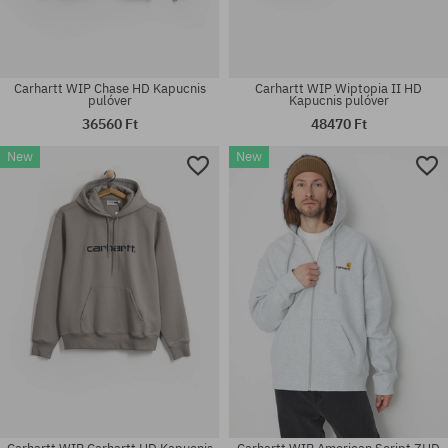
Carhartt WIP Chase HD Kapucnis
Carhartt WIP Wiptopia II HD
pulóver
Kapucnis pulóver
36560 Ft
48470 Ft
New
New
Elérhető méretek:
Elérhető méretek:
XS; S; M
M; L; XL