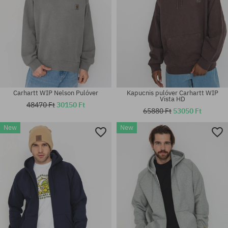
Carhartt WIP Nelson Pulóver
Kapucnis pulóver Carhartt WIP
Vista HD
48470 Ft
30150 Ft
65880 Ft
53050 Ft
New
New
Elérhető méretek:
Elérhető méretek:
XL
M; L; XL; XXL