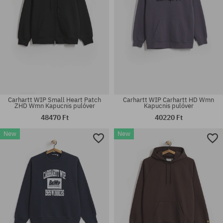
Carhartt WIP Small Heart Patch
Carhartt WIP Carhartt HD Wmn
ZHD Wmn Kapucnis pulóver
Kapucnis pulóver
48470 Ft
40220 Ft
New
New
Elérhető méretek:
Elérhető méretek:
S; M
S; M