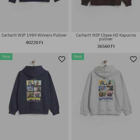
Carhartt WIP 1989 Winners Pulóver
Carhartt WIP Chase HD Kapucnis
pulóver
40220 Ft
36560 Ft
New
New
Elérhető méretek:
Elérhető méretek:
XS; S; M
XS; S; M