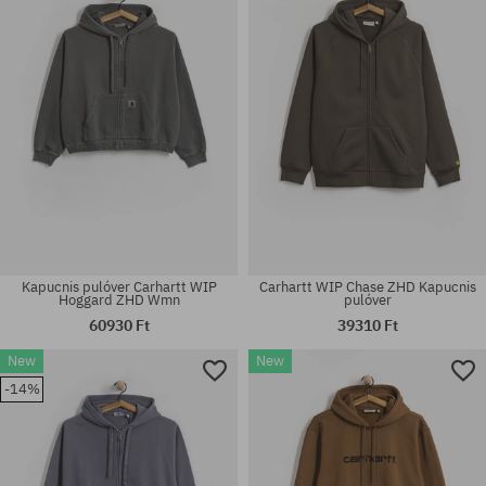
Elérhető méretek:
Elérhető méretek:
M; L; XL
M; L; XL
Kapucnis pulóver Carhartt WIP
Carhartt WIP Chase ZHD Kapucnis
Hoggard ZHD Wmn
pulóver
60930 Ft
39310 Ft
New
New
Elérhető méretek:
Elérhető méretek:
-14%
M; L; XL
M; L; XL