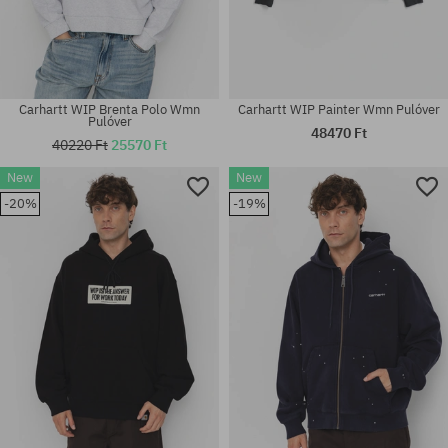
Carhartt WIP Brenta Polo Wmn
Carhartt WIP Painter Wmn Pulóver
Pulóver
48470 Ft
40220 Ft
25570 Ft
New
New
Elérhető méretek:
Elérhető méretek:
-20%
-19%
M; XL
XS; S; M