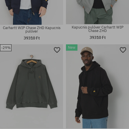
Kapucnis pulóver Carhartt WIP
Carhartt WIP Chase ZHD Kapucnis
Chase ZHD
pulóver
39310 Ft
39310 Ft
New
-29%
Elérhető méretek:
Elérhető méretek:
M; L
XL