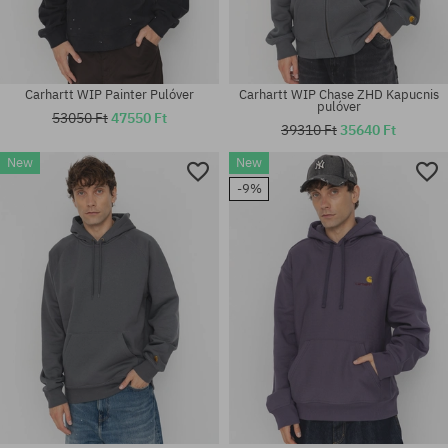
Carhartt WIP Painter Pulóver
Carhartt WIP Chase ZHD Kapucnis
pulóver
53050 Ft
47550 Ft
39310 Ft
35640 Ft
New
New
Elérhető méretek:
Elérhető méretek:
-9%
M; L; XL
M; L; XL