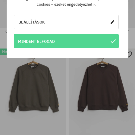
cookies – ezeket engedélyezheti).
BEÁLLÍTÁSOK
Carhartt WIP Carhartt HD Wmn
Carhartt WIP Carhartt Pulóver
Kapucnis pulóver
36560 Ft
MINDENT ELFOGAD
40220 Ft
New
New
Elérhető méretek:
Elérhető méretek:
M; L; XL; XXL
XS; S; M; L