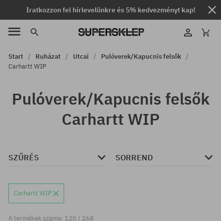
Iratkozzon fel hírlevelünkre és 5% kedvezményt kap!
Start
Ruházat
Utcai
Pulóverek/Kapucnis felsők
Carhartt WIP
Pulóverek/Kapucnis felsők
Carhartt WIP
SZŰRÉS
SORREND
Carhartt WIP
A termékek száma: 120 / 268