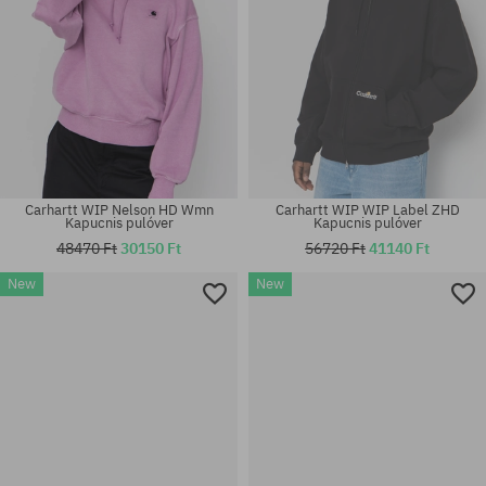
Carhartt WIP Nelson HD Wmn
Carhartt WIP WIP Label ZHD
Kapucnis pulóver
Kapucnis pulóver
48470 Ft
30150 Ft
56720 Ft
41140 Ft
New
New
Elérhető méretek:
Elérhető méretek:
M; L; XL; XXL
L