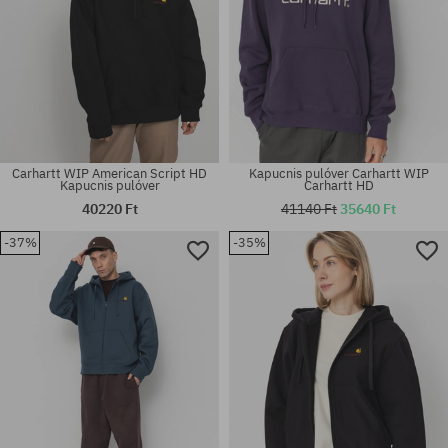
Carhartt WIP American Script HD
Kapucnis pulóver Carhartt WIP
Kapucnis pulóver
Carhartt HD
40220 Ft
41140 Ft
35640 Ft
-37%
-35%
Elérhető méretek:
Elérhető méretek:
L; XL
L; XL