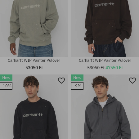
Carhartt WIP Painter Pulóver
Carhartt WIP Painter Pulóver
53050 Ft
53050 Ft
47550 Ft
New
New
-10%
-9%
Elérhető méretek:
Elérhető méretek:
M; L; XL
M; L; XL