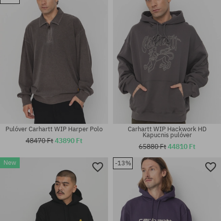
M; L; XL
M; L; XL
Pulóver Carhartt WIP Harper Polo
Carhartt WIP Hackwork HD
Kapucnis pulóver
48470 Ft
43890 Ft
65880 Ft
44810 Ft
New
-13%
Elérhető méretek:
Elérhető méretek:
M; L; XL
M; L