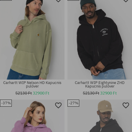
M; L; XL; XXL
S; M; L; XL; XXL
Carhartt WIP Nelson HD Kapucnis
Carhartt WIP Eightynine ZHD
pulóver
Kapucnis pulóver
52130 Ft
32900 Ft
52130 Ft
32900 Ft
-37%
-27%
Elérhető méretek:
Elérhető méretek:
M; XL
M; XL