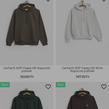
M; L; XL
M; L; XL
Carhartt WIP Chase HD Kapucnis
Carhartt WIP Casey HD Wmn
pulóver
Kapucnis pulóver
36560 Ft
34730 Ft
New
New
Elérhető méretek:
Elérhető méretek:
XS; S; M
XS; S; M