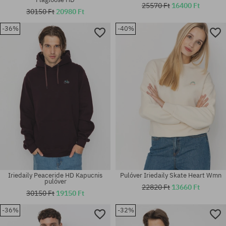
25570 Ft
16400 Ft
30150 Ft
20980 Ft
-36%
-40%
Elérhető méretek:
Elérhető méretek:
M
XL
Iriedaily Peaceride HD Kapucnis
Pulóver Iriedaily Skate Heart Wmn
pulóver
22820 Ft
13660 Ft
30150 Ft
19150 Ft
-36%
-32%
Elérhető méretek:
Elérhető méretek:
M; XL
XS; S; M