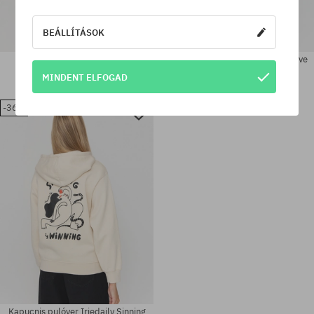
BEÁLLÍTÁSOK
Iriedaily Round Flag HD Wmn
Kapucnis pulóver Iriedaily No Love
Kapucnis pulóver
HD
MINDENT ELFOGAD
27400 Ft
18240 Ft
30150 Ft
19150 Ft
-36%
Elérhető méretek:
Elérhető méretek:
M
XL
Kapucnis pulóver Iriedaily Sinning