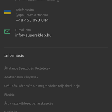
Telefonszám
(українською мовою)
+48 453 073 844
E-mail cím
info@supersklep.hu
Információ
Általános Szerződési Feltételek
Adatvédelmi irányelvek
Szállítás, kézbesítés, a megrendelés teljesítési ideje
Fizetés
Áru visszaküldése, panaszkezelés