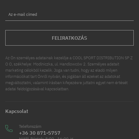
Az e-mail címed
FELIRATKOZÁS
Az Ön személyes adatainak kezelője a COOL SPORT DISTRIBUTION SP Z
O O, székhelye: Modlniczka, ul. Handlowców 2. Személyes adatait
marketing célokból kezelik. Joga van tudni, hogy az eladó milyen
információkat tart Önről nyilván, és jogában áll ezeket az adatokat
megváltoztatni, valamint írásban kifejezésre juttatni egyet nem értését
adatai feldolgozásával kapcsolatban.
Kapcsolat
Telefonszám
+36 30 871-5757
Hétfő-Péntek: 8:00 - 16:00-ig