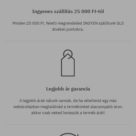
S; L
Ingyenes szállítás 25 000 Ft-tól
Minden 25 000 Ft. feletti megrendelést INGYEN szállítunk GLS
átvételi pontokra.
Legjobb ár garancia
A legjobb árak nálunk vannak, de ha véletlenül egy más
webáruházban megtalálnád a termékünket alacsonyabb áron,
akkor csak neked levisszük a termék árát!