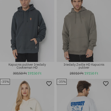
Kapucnis pulóver Iriedaily
Iriedaily Zwille HD Kapucnis
Cookieman HD
pulóver
30150 Ft
19150 Ft
28310 Ft
19150 Ft
-35%
-35%
Elérhető méretek:
Elérhető méretek:
XL
M