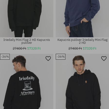
Iriedaily Mini Flag 2 HD Kapucnis
Kapucnis pulóver Iriedaily Mini Flag
pulóver
2 HD
27400 Ft
17320 Ft
27400 Ft
17320 Ft
-36%
-36%
Elérhető méretek:
Elérhető méretek:
L; XL
M