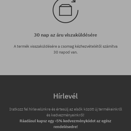
30 nap az áru viszaküldésére
A termék visszaküldésére a csomag kézhezvételétől számítva
30 napod van.
Hírlevél
Iratkozz fel hírlevelünkre és értesülj az elsők között új termékeinkről
és kedvezményeinkről!
Ráadásul kapsz egy -5% kedvezménykódot az egész
rendelésedre!