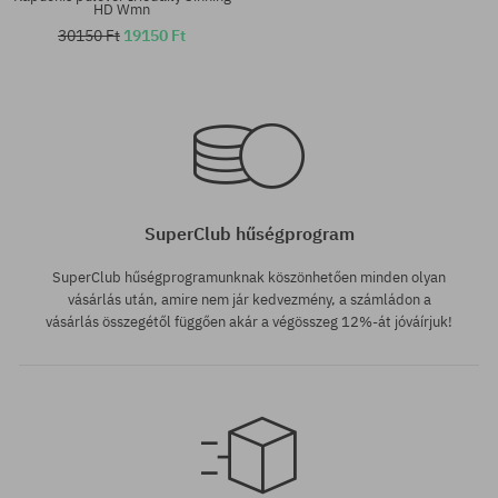
HD Wmn
30150 Ft
19150 Ft
Elérhető méretek:
Elérhető méretek:
S; M
M; L
SuperClub hűségprogram
SuperClub hűségprogramunknak köszönhetően minden olyan
vásárlás után, amire nem jár kedvezmény, a számládon a
vásárlás összegétől függően akár a végösszeg 12%-át jóváírjuk!
Elérhető méretek: