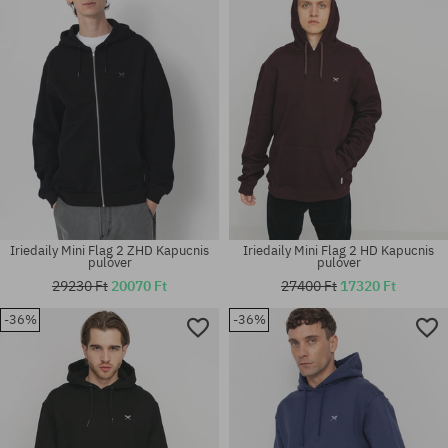
Iriedaily Mini Flag 2 ZHD Kapucnis
Iriedaily Mini Flag 2 HD Kapucnis
pulóver
pulóver
29230 Ft
20070 Ft
27400 Ft
17320 Ft
-36%
-36%
Elérhető méretek:
Elérhető méretek:
M; XL
M; L; XL