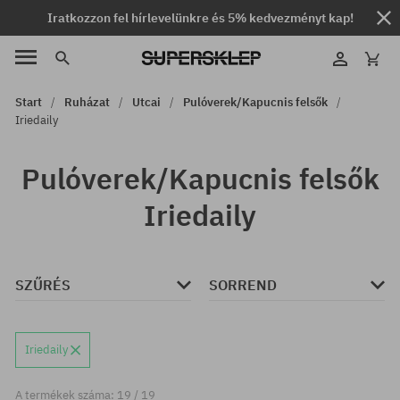
Iratkozzon fel hírlevelünkre és 5% kedvezményt kap!
Start
Ruházat
Utcai
Pulóverek/Kapucnis felsők
Iriedaily
Pulóverek/Kapucnis felsők
Iriedaily
SZŰRÉS
SORREND
Iriedaily
A termékek száma: 19 / 19