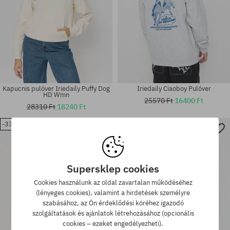
Kapucnis pulóver Iriedaily Puffy Dog
Iriedaily Ciaoboy Pulóver
HD Wmn
25570 Ft
16400 Ft
28310 Ft
18240 Ft
-33%
-36%
Elérhető méretek:
Elérhető méretek:
L
XL
Supersklep cookies
Cookies használunk az oldal zavartalan működéséhez
(lényeges cookies), valamint a hirdetések személyre
szabásához, az Ön érdeklődési köréhez igazodó
szolgáltatások és ajánlatok létrehozásához (opcionális
cookies – ezeket engedélyezheti).