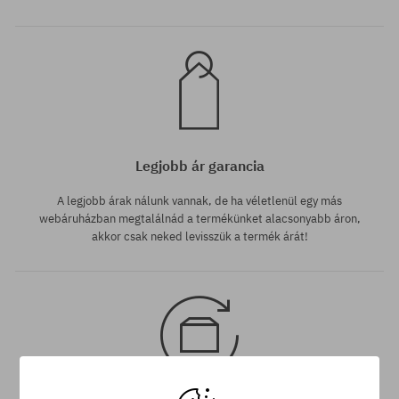
Legjobb ár garancia
A legjobb árak nálunk vannak, de ha véletlenül egy más
webáruházban megtalálnád a termékünket alacsonyabb áron,
akkor csak neked levisszük a termék árát!