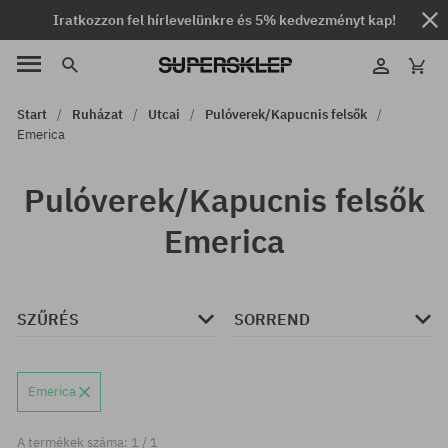
Iratkozzon fel hírlevelünkre és 5% kedvezményt kap!
Start
Ruházat
Utcai
Pulóverek/Kapucnis felsők
Emerica
Pulóverek/Kapucnis felsők
Emerica
SZŰRÉS
SORREND
Emerica
A termékek száma: 1 / 1