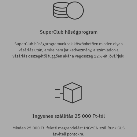
SuperClub hűségprogram
SuperClub hűségprogramunknak köszönhetően minden olyan
vásárlás után, amire nem jár kedvezmény, a számládon a
vásárlás összegétől függően akár a végösszeg 12%-át jóváírjuk!
Elérhető méretek:
S; M; L; XL; XXL
Ingyenes szállítás 25 000 Ft-tól
Minden 25 000 Ft. feletti megrendelést INGYEN szállítunk GLS
átvételi pontokra.