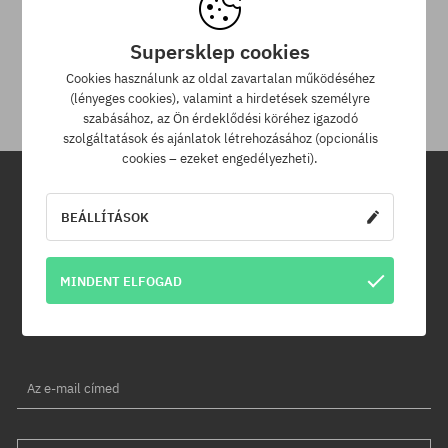
30 nap az áru viszaküldésére
Supersklep cookies
A termék visszaküldésére a csomag kézhezvételétől számítva
30 napod van.
Cookies használunk az oldal zavartalan működéséhez
(lényeges cookies), valamint a hirdetések személyre
szabásához, az Ön érdeklődési köréhez igazodó
szolgáltatások és ajánlatok létrehozásához (opcionális
cookies – ezeket engedélyezheti).
Hírlevél
BEÁLLÍTÁSOK
Iratkozz fel hírlevelünkre és értesülj az elsők között új termékeinkről
MINDENT ELFOGAD
és kedvezményeinkről!
Ráadásul kapsz egy -5% kedvezménykódot az egész
rendelésedre!
Az e-mail címed