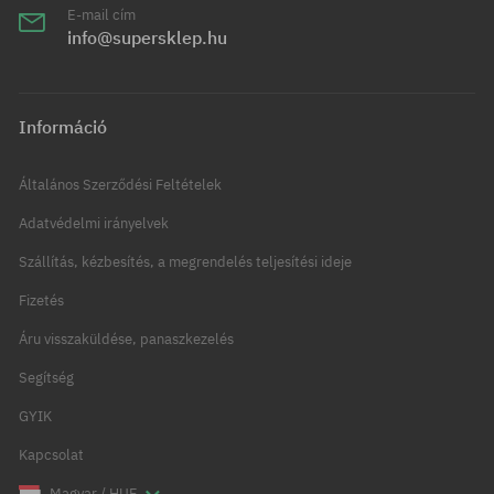
E-mail cím
info@supersklep.hu
Információ
Általános Szerződési Feltételek
Adatvédelmi irányelvek
Szállítás, kézbesítés, a megrendelés teljesítési ideje
Fizetés
Áru visszaküldése, panaszkezelés
Segítség
GYIK
Kapcsolat
Magyar / HUF