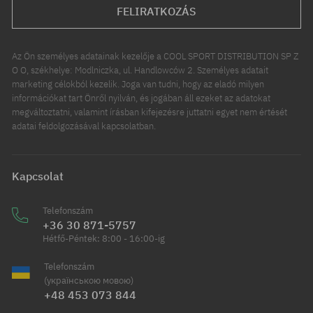
FELIRATKOZÁS
Az Ön személyes adatainak kezelője a COOL SPORT DISTRIBUTION SP Z
O O, székhelye: Modlniczka, ul. Handlowców 2. Személyes adatait
marketing célokból kezelik. Joga van tudni, hogy az eladó milyen
információkat tart Önről nyilván, és jogában áll ezeket az adatokat
megváltoztatni, valamint írásban kifejezésre juttatni egyet nem értését
adatai feldolgozásával kapcsolatban.
Kapcsolat
Telefonszám
+36 30 871-5757
Hétfő-Péntek: 8:00 - 16:00-ig
Telefonszám
(українською мовою)
+48 453 073 844