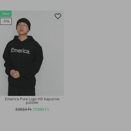
New
-5%
Emerica Pure Logo HD Kapucnis
pulóver
33810 Ft
31980 Ft