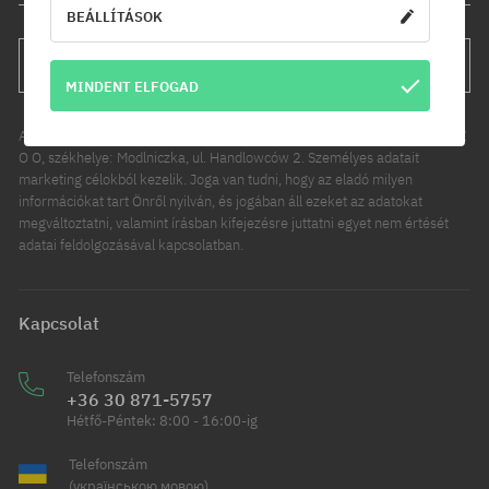
BEÁLLÍTÁSOK
FELIRATKOZÁS
MINDENT ELFOGAD
Az Ön személyes adatainak kezelője a COOL SPORT DISTRIBUTION SP Z
O O, székhelye: Modlniczka, ul. Handlowców 2. Személyes adatait
marketing célokból kezelik. Joga van tudni, hogy az eladó milyen
információkat tart Önről nyilván, és jogában áll ezeket az adatokat
megváltoztatni, valamint írásban kifejezésre juttatni egyet nem értését
adatai feldolgozásával kapcsolatban.
Kapcsolat
Telefonszám
+36 30 871-5757
Hétfő-Péntek: 8:00 - 16:00-ig
Telefonszám
(українською мовою)