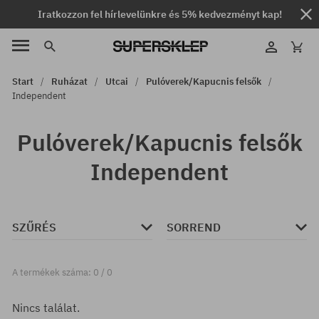
Iratkozzon fel hírlevelünkre és 5% kedvezményt kap!
Start
Ruházat
Utcai
Pulóverek/Kapucnis felsők
Independent
Pulóverek/Kapucnis felsők
Independent
SZŰRÉS
SORREND
A termékek száma: 0 / 0
Nincs találat.