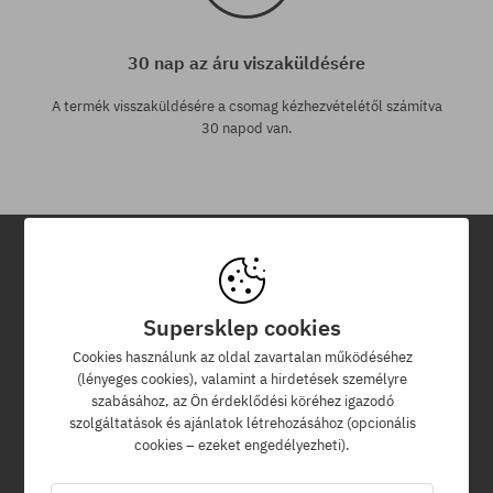
30 nap az áru viszaküldésére
A termék visszaküldésére a csomag kézhezvételétől számítva
30 napod van.
Hírlevél
Supersklep cookies
Iratkozz fel hírlevelünkre és értesülj az elsők között új termékeinkről
Cookies használunk az oldal zavartalan működéséhez
és kedvezményeinkről!
(lényeges cookies), valamint a hirdetések személyre
Ráadásul kapsz egy -5% kedvezménykódot az egész
szabásához, az Ön érdeklődési köréhez igazodó
rendelésedre!
szolgáltatások és ajánlatok létrehozásához (opcionális
cookies – ezeket engedélyezheti).
Az e-mail címed