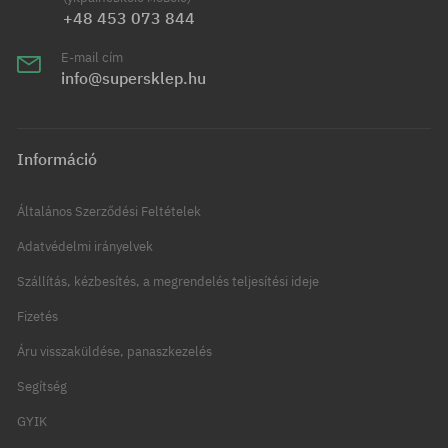
+48 453 073 844
E-mail cím
info@supersklep.hu
Információ
Általános Szerződési Feltételek
Adatvédelmi irányelvek
Szállítás, kézbesítés, a megrendelés teljesítési ideje
Fizetés
Áru visszaküldése, panaszkezelés
Segítség
GYIK